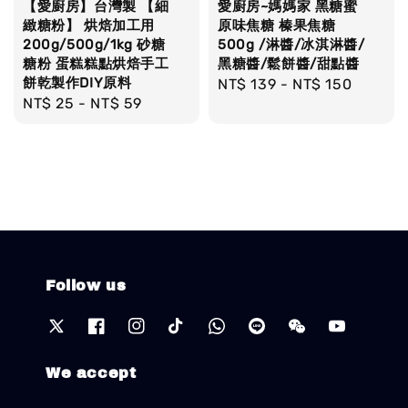
【愛廚房】台灣製 【細
愛廚房~媽媽家 黑糖蜜
緻糖粉】 烘焙加工用
原味焦糖 榛果焦糖
200g/500g/1kg 砂糖
500g /淋醬/冰淇淋醬/
糖粉 蛋糕糕點烘焙手工
黑糖醬/鬆餅醬/甜點醬
餅乾製作DIY原料
Regular
NT$ 139
-
NT$ 150
Regular
NT$ 25
-
NT$ 59
price
price
Follow us
We accept