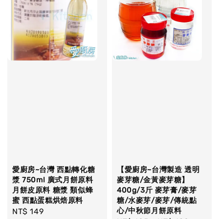
愛廚房~台灣 西點轉化糖
【愛廚房~台灣製造 透明
漿 750ml 廣式月餅原料
麥芽糖/金黃麥芽糖】
月餅皮原料 糖漿 類似蜂
400g/3斤 麥芽膏/麥芽
蜜 西點蛋糕烘焙原料
糖/水麥芽/麥芽/傳統點
心/中秋節月餅原料
Regular
NT$ 149