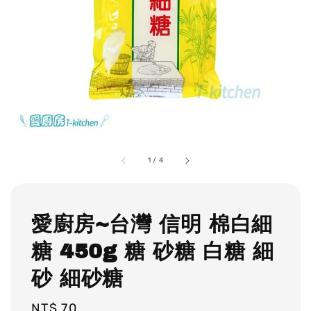
1
/
4
愛廚房~台灣 信明 棉白細
糖 450g 糖 砂糖 白糖 細
砂 細砂糖
Regular
NT$ 70