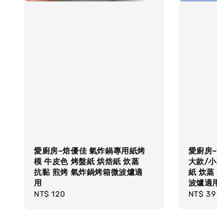
愛廚房~焙優佳 氣炸鍋專用紙烤
愛廚房~
模 牛皮色 烤盤紙 烘焙紙 炊蒸
大款/小
抗黏 煎烤 氣炸鍋烤箱微波爐適
紙 炊蒸
用
波爐適
Regular
NT$ 120
Regula
NT$ 39
price
price