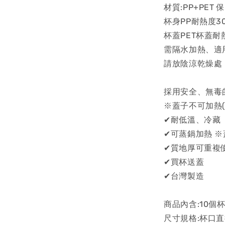
材質:PP+PET 
杯身PP耐熱度30
杯蓋PET杯蓋耐熱
需隔水加熱、適
請放陰涼乾燥處
採用安全、無毒的
※蓋子不可加熱(
✔耐低溫、冷藏
✔可蒸鍋加熱 
✔質地厚可重複
✔買杯送蓋
✔台灣製造
商品內含:10個
尺寸規格:杯口直徑約