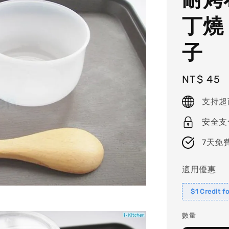
丁燒
子
Regular
NT$ 45
price
支持超
安全支
7天免
適用優惠
$1 Credit f
數量