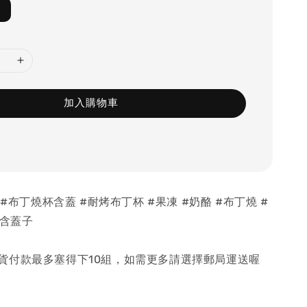
加入購物車
 #布丁燒杯含蓋 #耐烤布丁杯 #果凍 #奶酪 #布丁燒 #
 含蓋子
*超商取貨付款最多塞得下10組，如需更多請選擇郵局運送喔