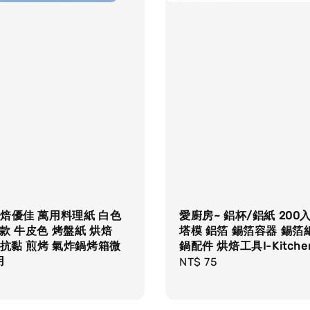
焙優佳 萬用料理紙 白色
愛廚房~ 鋁杯/鋁紙 200
款 牛皮色 烤盤紙 烘焙
塔模 鋁箔 錫箔容器 錫箔
 抗黏 煎烤 氣炸鍋烤箱微
鍋配件 烘焙工具I-Kitche
用
Regular
NT$ 75
r
price