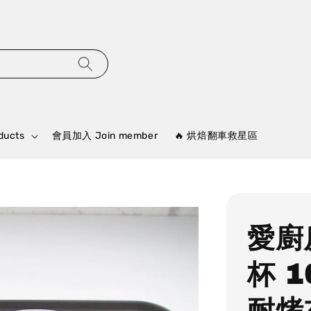
ducts
會員加入 Join member
🔥 烘焙翻車救星區
愛廚
杯 
耐烤