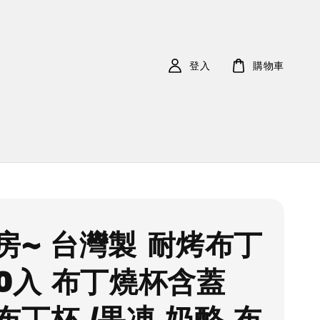
登入
購物車
房~ 台灣製 耐烤布丁
10入 布丁燒杯含蓋
布丁杯 /果凍 奶酪 布