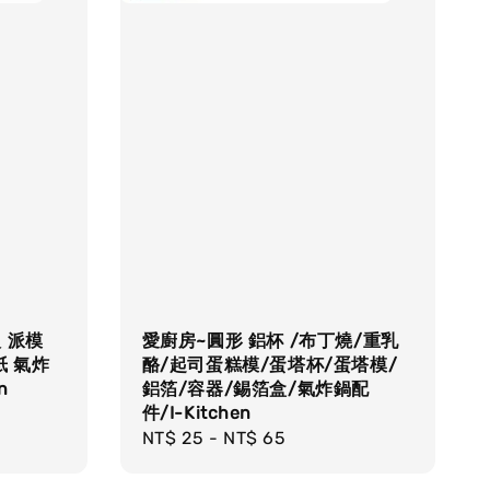
入 派模
愛廚房~圓形 鋁杯 /布丁燒/重乳
紙 氣炸
酪/起司蛋糕模/蛋塔杯/蛋塔模/
n
鋁箔/容器/錫箔盒/氣炸鍋配
件/I-Kitchen
Regular
NT$ 25
-
NT$ 65
price