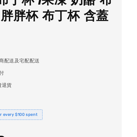
 胖胖杯 布丁杯 含蓋
商配送及宅配配送
付
費退貨
or every $100 spent