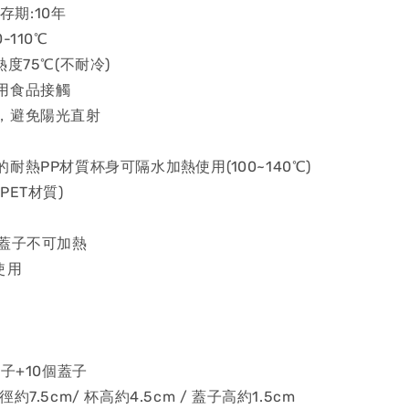
保存期:10年
-110℃
度75℃(不耐冷)
用食品接觸
，避免陽光直射
耐熱PP材質杯身可隔水加熱使用(100~140℃)
PET材質)
※蓋子不可加熱
使用
杯子+10個蓋子
7.5cm/ 杯高約4.5cm / 蓋子高約1.5cm