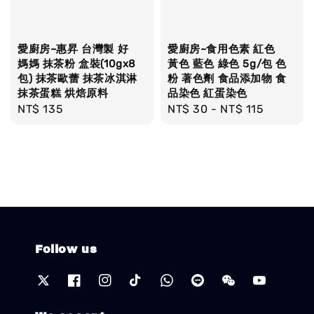
愛廚房~惠昇 台灣製 好
愛廚房~食用色素 紅色
媽媽 抹茶粉 盒裝(10gx8
黃色 藍色 綠色 5g/包 色
包) 抹茶歐蕾 抹茶冰淇淋
粉 著色劑 食品添加物 食
抹茶蛋糕 烘焙原料
品染色 紅蛋染色
Regular
NT$ 135
Regular
NT$ 30
-
NT$ 115
price
price
Follow us