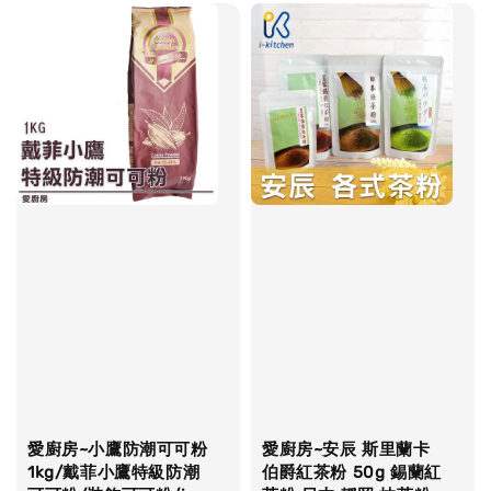
愛廚房~小鷹防潮可可粉
愛廚房~安辰 斯里蘭卡
1kg/戴菲小鷹特級防潮
伯爵紅茶粉 50g 錫蘭紅