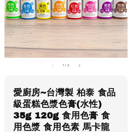
1
/
2
愛廚房~台灣製 柏泰 食品
級蛋糕色漿色膏(水性)
35g 120g 食用色膏 食
用色漿 食用色素 馬卡龍