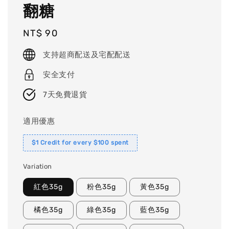
翻糖
Regular
NT$ 90
price
支持超商配送及宅配配送
安全支付
7天免費退貨
適用優惠
$1 Credit for every $100 spent
Variation
紅色35g
粉色35g
黃色35g
橘色35g
綠色35g
藍色35g