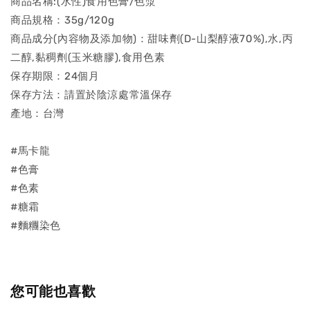
商品名稱:(水性)食用色膏/色漿
商品規格：35g/120g
商品成分(內容物及添加物)：甜味劑(D-山梨醇液70%),水,丙
二醇,黏稠劑(玉米糖膠),食用色素
保存期限：24個月
保存方法：請置於陰涼處常溫保存
產地：台灣
#馬卡龍
#色膏
#色素
#糖霜
#麵糰染色
您可能也喜歡