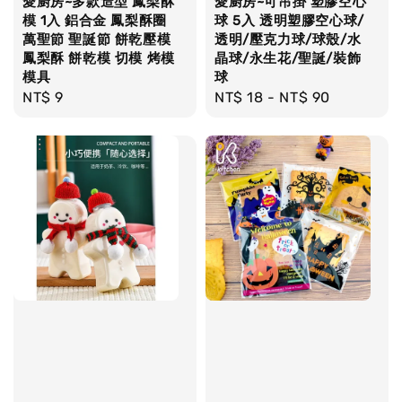
愛廚房~多款造型 鳳梨酥
愛廚房~可吊掛 塑膠空心
模 1入 鋁合金 鳳梨酥圈
球 5入 透明塑膠空心球/
萬聖節 聖誕節 餅乾壓模
透明/壓克力球/球殼/水
鳳梨酥 餅乾模 切模 烤模
晶球/永生花/聖誕/裝飾
模具
球
Regular
NT$ 9
Regular
NT$ 18
-
NT$ 90
price
price