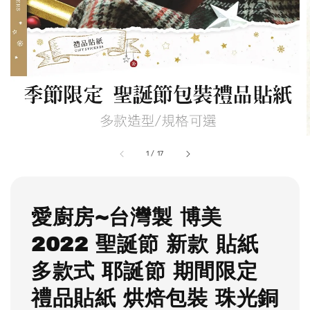
1
/
17
愛廚房~台灣製 博美
2022 聖誕節 新款 貼紙
多款式 耶誕節 期間限定
禮品貼紙 烘焙包裝 珠光銅