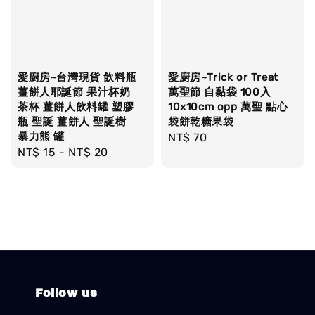
愛廚房~台灣現貨 飲料瓶
愛廚房~Trick or Treat
薑餅人耶誕節 果汁杯奶
萬聖節 自黏袋 100入
茶杯 薑餅人飲料罐 塑膠
10x10cm opp 萬聖 點心
瓶 聖誕 薑餅人 聖誕樹
袋餅乾糖果袋
暴力熊 罐
Regular
NT$ 70
Regular
NT$ 15
-
NT$ 20
price
price
Follow us