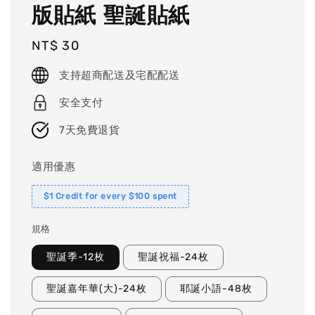
版貼紙 聖誕貼紙
Regular
NT$ 30
price
支持超商配送及宅配配送
安全支付
7天免費退貨
適用優惠
$1 Credit for every $100 spent
規格
聖誕季-12枚
聖誕祝福-24枚
聖誕嘉年華(大)-24枚
耶誕小語-48枚