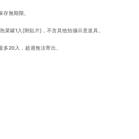
保存無期限。
泡菜罐1入(附貼片)，不含其他拍攝示意道具。
最多20入，超過無法寄出。