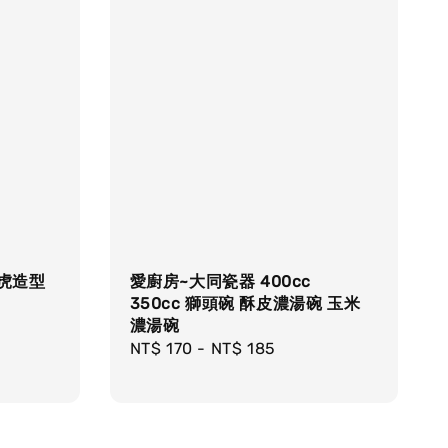
老虎造型
愛廚房~大同瓷器 400cc
350cc 獅頭碗 酥皮濃湯碗 玉米
濃湯碗
Regular
NT$ 170
-
NT$ 185
price