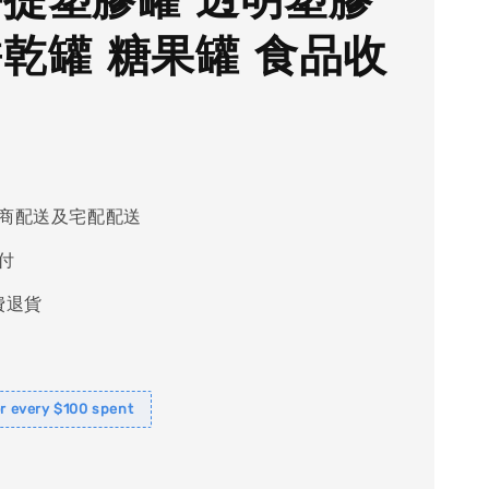
餅乾罐 糖果罐 食品收
商配送及宅配配送
付
費退貨
or every $100 spent