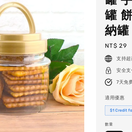
罐 
納罐
Regular
NT$ 29
price
支持超
安全支
7天免
適用優惠
$1 Credit f
數量