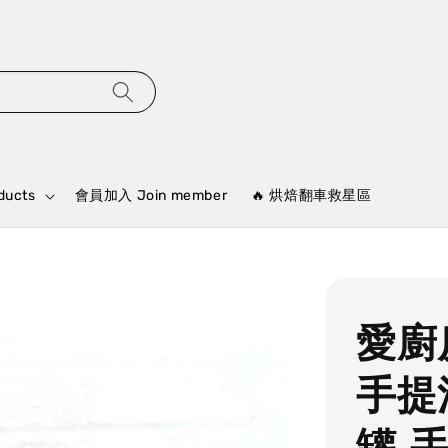
ducts
會員加入 Join member
🔥 烘焙翻車救星區
愛廚
手提
罐 