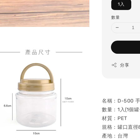
1入
數量
分享
名稱：D-500 
數量：1入(1個罐
材質：PET
規格：罐口直徑8.
產地：台灣