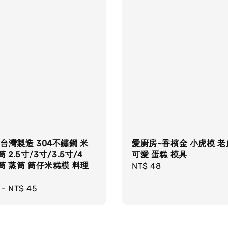
台灣製造 304不鏽鋼 米
愛廚房~香檳金 小虎模 
 2.5寸/3寸/3.5寸/4
可愛 蛋糕 模具
筒 蒸筒 筒仔米糕模 料理
Regular
NT$ 48
price
r
-
NT$ 45