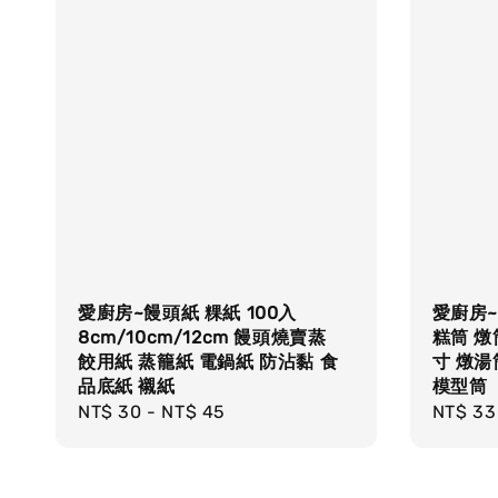
愛廚房~饅頭紙 粿紙 100入
愛廚房~
8cm/10cm/12cm 饅頭燒賣蒸
糕筒 燉筒
餃用紙 蒸籠紙 電鍋紙 防沾黏 食
寸 燉湯
品底紙 襯紙
模型筒
Regular
NT$ 30
-
NT$ 45
Regula
NT$ 33
price
price