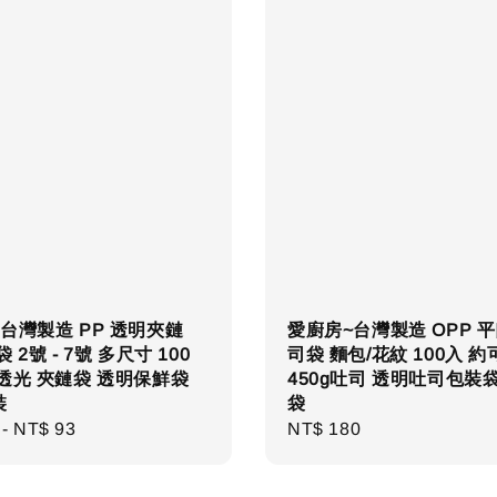
台灣製造 PP 透明夾鏈
愛廚房~台灣製造 OPP 
 2號 - 7號 多尺寸 100
司袋 麵包/花紋 100入 約
透光 夾鏈袋 透明保鮮袋
450g吐司 透明吐司包裝
裝
袋
r
-
NT$ 93
Regular
NT$ 180
price