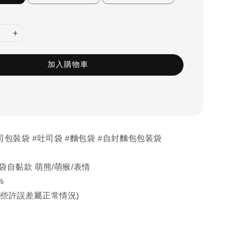
加入購物車
吐司包裝袋 #吐司袋 #麵包袋 #自封麵包包装袋
袋自黏款 萌熊/萌猴/表情
%
，些許誤差屬正常情況)