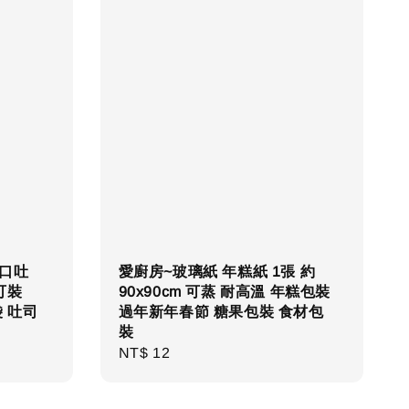
平口吐
愛廚房~玻璃紙 年糕紙 1張 約
可裝
90x90cm 可蒸 耐高溫 年糕包裝
袋 吐司
過年新年春節 糖果包裝 食材包
裝
Regular
NT$ 12
price