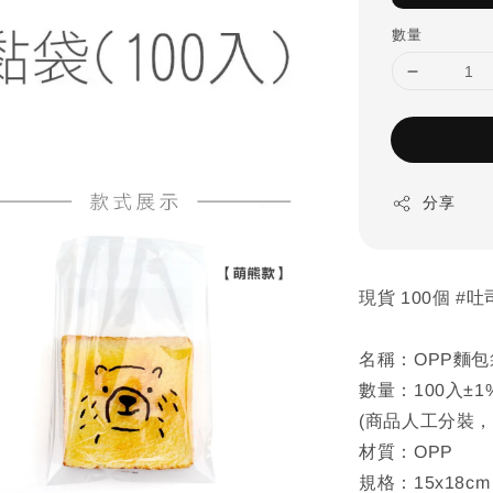
數量
分享
現貨 100個 #
名稱：OPP麵包
數量：100入±1
(商品人工分裝
材質：OPP
規格：15x18cm