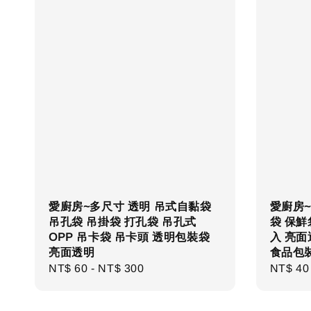
愛廚房~多尺寸 透明 吊式自黏袋
愛廚房~
吊孔袋 吊掛袋 打孔袋 吊孔式
袋 保鮮袋
OPP 吊卡袋 吊卡頭 透明包裝袋
入 亮面
亮面透明
食品包
Regular
NT$ 60
-
NT$ 300
Regula
NT$ 40
price
price