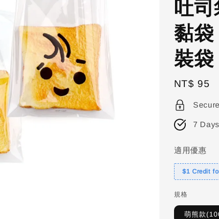
吐司
黏袋
裝袋
Regular
NT$ 95
price
Secur
7 Days
適用優惠
$1 Credit f
規格
萌熊款(10