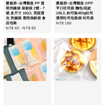
愛廚房~台灣製造 PP 透
愛廚房~台灣製造 OPP
明夾鏈袋 保鮮袋 2號 - 7
平口吐司袋 麵包/花紋
號 多尺寸 100入 亮面透
100入 約可裝450g吐司
光 夾鏈袋 透明保鮮袋 食
透明吐司包裝袋 吐司袋
品包裝
Regular
NT$ 180
Regular
NT$ 40
-
NT$ 93
price
price
優惠