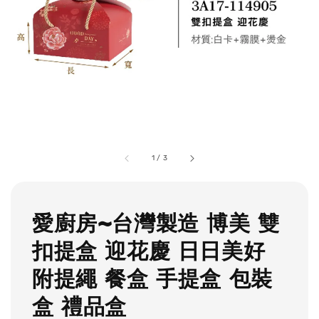
1
/
3
愛廚房~台灣製造 博美 雙
扣提盒 迎花慶 日日美好
附提繩 餐盒 手提盒 包裝
盒 禮品盒