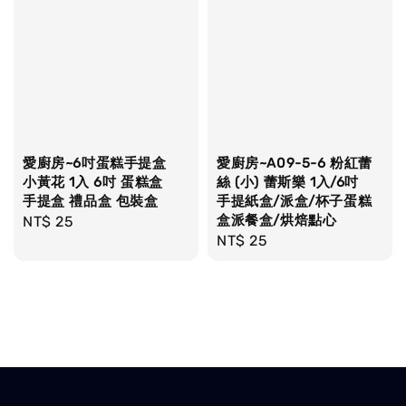
愛廚房~6吋蛋糕手提盒
愛廚房~A09-5-6 粉紅蕾
小黃花 1入 6吋 蛋糕盒
絲 (小) 蕾斯樂 1入/6吋
手提盒 禮品盒 包裝盒
手提紙盒/派盒/杯子蛋糕
盒派餐盒/烘焙點心
Regular
NT$ 25
Regular
NT$ 25
price
price