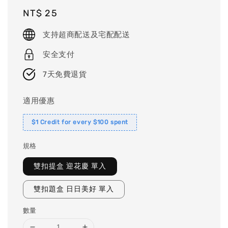
Regular
NT$ 25
price
支持超商配送及宅配配送
安全支付
7天免費退貨
適用優惠
$1 Credit for every $100 spent
規格
雙扣提盒 迎花慶 單入
雙扣題盒 日日美好 單入
數量