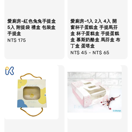
愛廚房~紅色兔兔手提盒
愛廚房~1入 2入 4入 開
5入 附提袋 禮盒 包裝盒
窗杯子蛋糕盒 手提馬芬
手提盒
盒 杯子蛋糕盒 手提蛋糕
盒 慕斯奶酪盒 馬芬盒 布
Regular
NT$ 175
丁盒 蛋塔盒
price
Regular
NT$ 45
-
NT$ 65
price