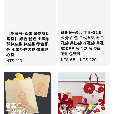
愛廚房~多尺寸 8~22.5
【愛廚房~森果 鳳梨酥鋁
公分 白色 吊式自黏袋 吊
箔袋】 綠色 粉色 土鳳梨
孔袋 吊掛袋 打孔袋 吊孔
酥包裝袋 包裝袋 復古配
式 OPP 吊卡袋 吊卡頭
色 水果酥包裝袋 傳統點
透明包裝袋
心袋
Regular
NT$ 65
-
NT$ 220
Regular
NT$ 110
price
price