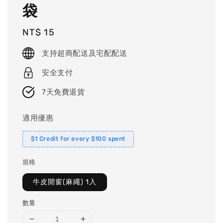
袋
Regular
NT$ 15
price
支持超商配送及宅配配送
安全支付
7天免費退貨
適用優惠
$1 Credit for every $100 spent
規格
牛皮開窗(麻繩) 1入
數量