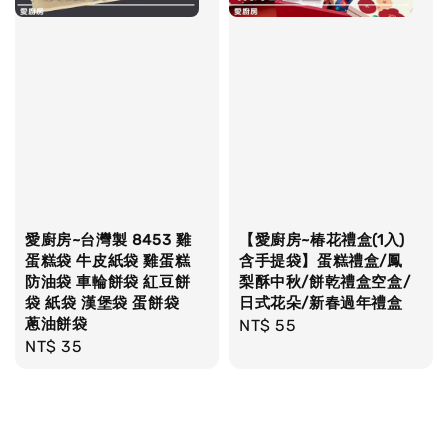
愛廚房~台灣製 8453 雞
【愛廚房~椿花禮盒(1入)
蛋糕袋 牛皮紙袋 雞蛋糕
含手提袋】蛋糕禮盒/鳳
防油袋 車輪餅袋 紅豆餅
梨酥中秋/餅乾禮盒空盒/
袋 紙袋 漢堡袋 蛋餅袋
日式花朵/新春過年禮盒
蔥油餅袋
Regular
NT$ 55
Regular
NT$ 35
price
price