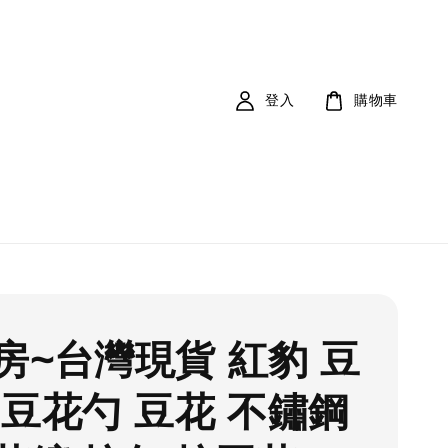
登入
購物車
房~台灣現貨 紅豹 豆
 豆花勺 豆花 不鏽鋼