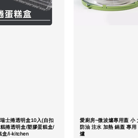
瑞士捲透明盒10入(自扣
愛廚房~微波爐專用蓋 小 
蛋糕捲透明盒/塑膠蛋糕盒/
防油 注水 加熱 鍋蓋 專用
/i-kitchen
爐