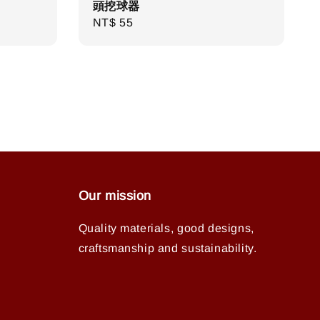
頭挖球器
Regular
NT$ 55
price
Our mission
Quality materials, good designs,
craftsmanship and sustainability.