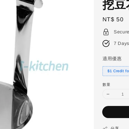
挖豆
Regular
NT$ 50
price
Secur
7 Days
適用優惠
$1 Credit f
數量
分享