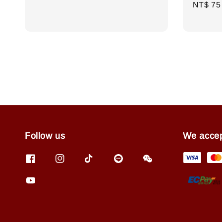
Regula
NT$ 75
price
price
Follow us
We acce