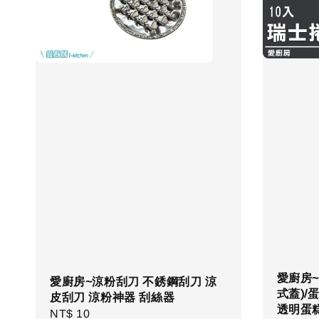
愛廚房~
愛廚房~涼粉刮刀 不銹鋼刮刀 涼
式蓋)/
皮刮刀 涼粉神器 刮絲器
透明蛋糕盒
Regular
NT$ 10