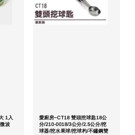
大 1入
愛廚房~CT18 雙頭挖球匙18公
 微波
分/210-0018/3公分/2.5公分/挖
球器/挖水果球/挖球杓/不鏽鋼雙