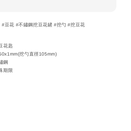
 #豆花 #不鏽鋼挖豆花鏟 #挖勺 #挖豆花
豆花匙
50x1mm(挖勺直徑105mm)
不鏽鋼
殊期限