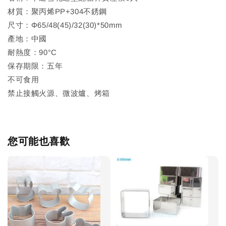
材質：聚丙烯PP+304不銹鋼
尺寸：Φ65/48(45)/32(30)*50mm
產地：中國
耐熱度：90°C
保存期限：五年
不可食用
禁止接觸火源、微波爐、烤箱
您可能也喜歡