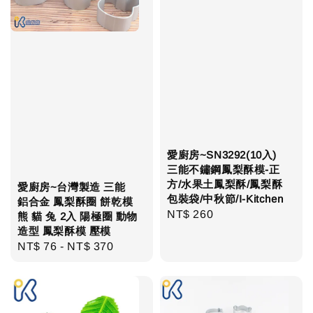
愛廚房~SN3292(10入)
三能不鏽鋼鳳梨酥模-正
方/水果土鳳梨酥/鳳梨酥
愛廚房~台灣製造 三能
包裝袋/中秋節/I-Kitchen
鋁合金 鳳梨酥圈 餅乾模
Regular
NT$ 260
熊 貓 兔 2入 陽極圈 動物
造型 鳳梨酥模 壓模
price
Regular
NT$ 76
-
NT$ 370
price