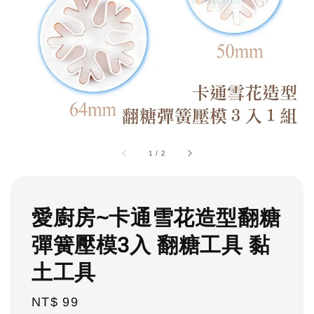
1
/
2
愛廚房~卡通雪花造型翻糖
彈簧壓模3入 翻糖工具 黏
土工具
Regular
NT$ 99