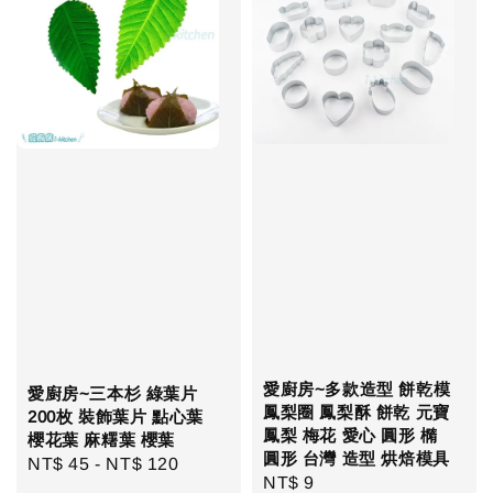
愛廚房~多款造型 餅乾模
愛廚房~三本杉 綠葉片
鳳梨圈 鳳梨酥 餅乾 元寶
200枚 裝飾葉片 點心葉
鳳梨 梅花 愛心 圓形 橢
櫻花葉 麻糬葉 櫻葉
圓形 台灣 造型 烘焙模具
Regular
NT$ 45
-
NT$ 120
Regular
NT$ 9
price