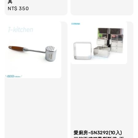
具
price
Regular
NT$ 350
price
愛廚房~SN3292(10入)