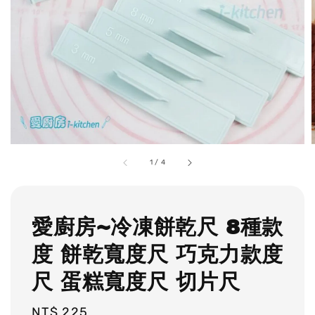
1
/
4
愛廚房~冷凍餅乾尺 8種款
度 餅乾寬度尺 巧克力款度
尺 蛋糕寬度尺 切片尺
Regular
NT$ 225