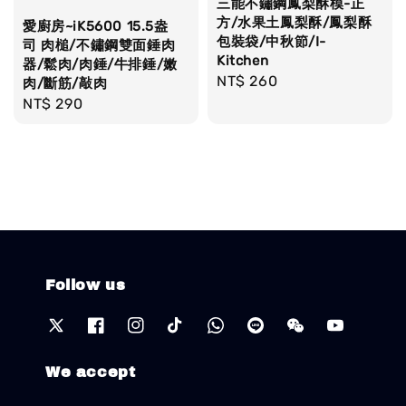
三能不鏽鋼鳳梨酥模-正
方/水果土鳳梨酥/鳳梨酥
愛廚房~iK5600 15.5盎
包裝袋/中秋節/I-
司 肉槌/不鏽鋼雙面錘肉
Kitchen
器/鬆肉/肉錘/牛排錘/嫩
Regular
NT$ 260
肉/斷筋/敲肉
price
Regular
NT$ 290
price
Follow us
We accept