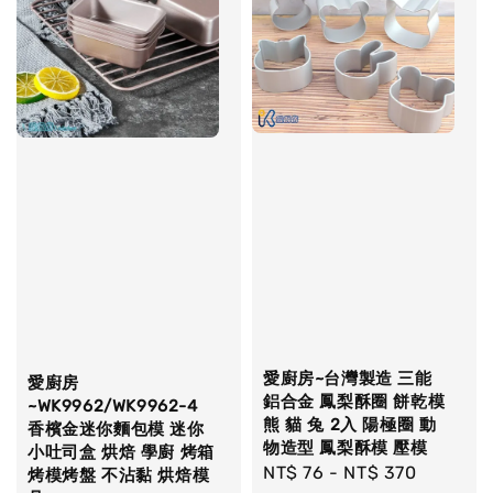
愛廚房~台灣製造 三能
愛廚房
鋁合金 鳳梨酥圈 餅乾模
~WK9962/WK9962-4
熊 貓 兔 2入 陽極圈 動
香檳金迷你麵包模 迷你
物造型 鳳梨酥模 壓模
小吐司盒 烘焙 學廚 烤箱
Regular
NT$ 76
-
NT$ 370
烤模烤盤 不沾黏 烘焙模