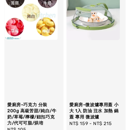
愛廚房~巧克力 分裝
愛廚房~微波爐專用蓋 小
200g 高級苦甜/純白/牛
大 1入 防油 注水 加熱 鍋
奶/草莓/檸檬/鈕扣巧克
蓋 專用 微波爐
力/代可可脂/烘培
Regular
NT$ 159
-
NT$ 215
Regular
NT$ 105