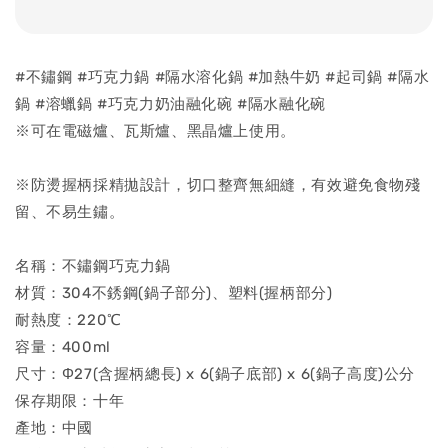
#不鏽鋼 #巧克力鍋 #隔水溶化鍋 #加熱牛奶 #起司鍋 #隔水
鍋 #溶蠟鍋 #巧克力奶油融化碗 #隔水融化碗
※可在電磁爐、瓦斯爐、黑晶爐上使用。
※防燙握柄採精拋設計，切口整齊無細縫，有效避免食物殘
留、不易生鏽。
名稱：不鏽鋼巧克力鍋
材質：304不銹鋼(鍋子部分)、塑料(握柄部分)
耐熱度：220℃
容量：400ml
尺寸：Φ27(含握柄總長) x 6(鍋子底部) x 6(鍋子高度)公分
保存期限：十年
產地：中國