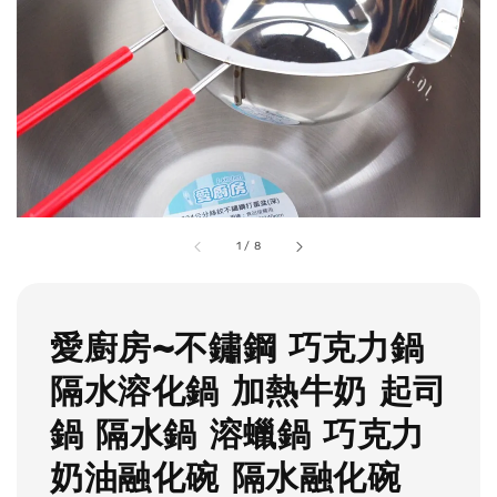
1
/
8
愛廚房~不鏽鋼 巧克力鍋
隔水溶化鍋 加熱牛奶 起司
鍋 隔水鍋 溶蠟鍋 巧克力
奶油融化碗 隔水融化碗