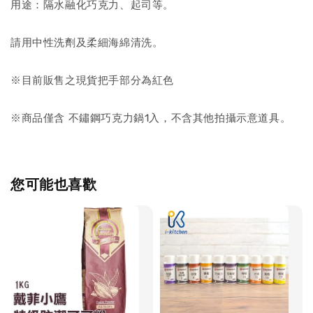
用途：隔水融化巧克力、起司等。
請用中性洗劑及柔細海綿清洗。
※目前販售之現貨把手部分為紅色
※商品僅含 不鏽鋼巧克力鍋1入，不含其他拍攝示意道具。
您可能也喜歡