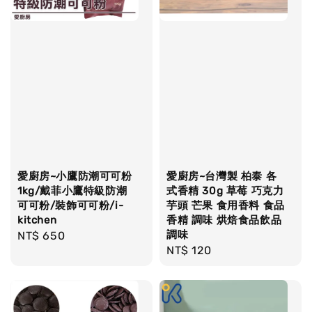
愛廚房~小鷹防潮可可粉
愛廚房~台灣製 柏泰 各
1kg/戴菲小鷹特級防潮
式香精 30g 草莓 巧克力
可可粉/裝飾可可粉/i-
芋頭 芒果 食用香料 食品
kitchen
香精 調味 烘焙食品飲品
調味
Regular
NT$ 650
Regular
NT$ 120
price
price