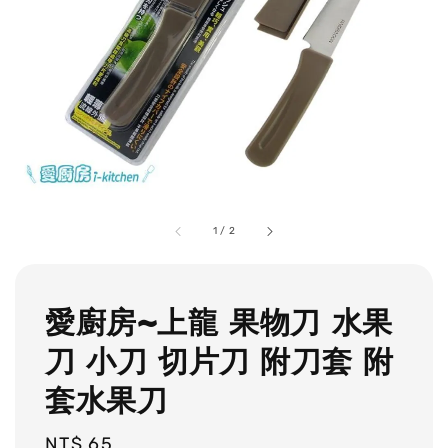
1
/
2
愛廚房~上龍 果物刀 水果
刀 小刀 切片刀 附刀套 附
套水果刀
Regular
NT$ 65