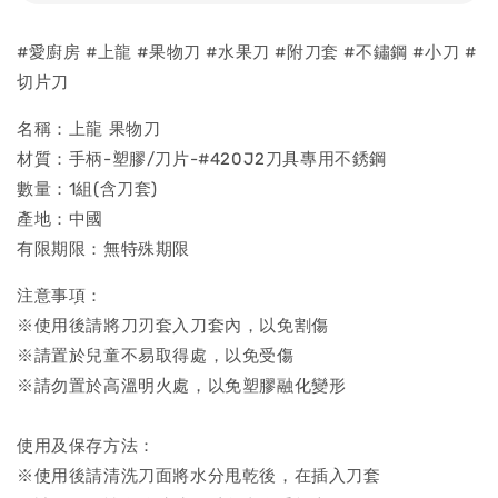
#愛廚房 #上龍 #果物刀 #水果刀 #附刀套 #不鏽鋼 #小刀 #
切片刀
名稱：上龍 果物刀
材質：手柄-塑膠/刀片-#420J2刀具專用不銹鋼
數量：1組(含刀套)
產地：中國
有限期限：無特殊期限
注意事項：
※使用後請將刀刃套入刀套內，以免割傷
※請置於兒童不易取得處，以免受傷
※請勿置於高溫明火處，以免塑膠融化變形
使用及保存方法：
※使用後請清洗刀面將水分甩乾後，在插入刀套