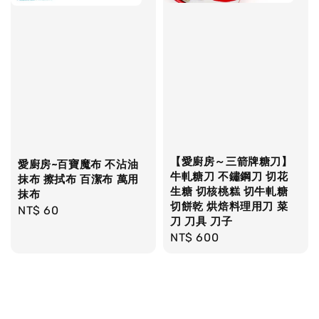
【愛廚房～三箭牌糖刀】
愛廚房~百寶魔布 不沾油
牛軋糖刀 不鏽鋼刀 切花
抹布 擦拭布 百潔布 萬用
生糖 切核桃糕 切牛軋糖
抹布
切餅乾 烘焙料理用刀 菜
Regular
NT$ 60
刀 刀具 刀子
price
Regular
NT$ 600
price