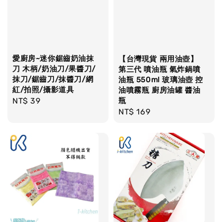
愛廚房~迷你鋸齒奶油抹
【台灣現貨 兩用油壺】
刀 木柄/奶油刀/果醬刀/
第三代 噴油瓶 氣炸鍋噴
抹刀/鋸齒刀/抹醬刀/網
油瓶 550ml 玻璃油壺 控
紅/拍照/攝影道具
油噴霧瓶 廚房油罐 醬油
Regular
NT$ 39
瓶
Regular
NT$ 169
price
price