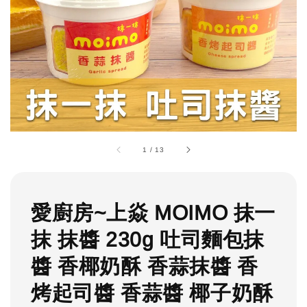
1
/
13
愛廚房~上焱 MOIMO 抹一
抹 抹醬 230g 吐司麵包抹
醬 香椰奶酥 香蒜抹醬 香
烤起司醬 香蒜醬 椰子奶酥