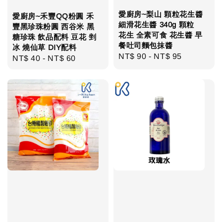
愛廚房~梨山 顆粒花生醬
愛廚房~禾豐QQ粉圓 禾
細滑花生醬 340g 顆粒
豐黑珍珠粉圓 西谷米 黑
花生 全素可食 花生醬 早
糖珍珠 飲品配料 豆花 剉
餐吐司麵包抹醬
冰 燒仙草 DIY配料
Regular
NT$ 90
-
NT$ 95
Regular
NT$ 40
-
NT$ 60
price
price