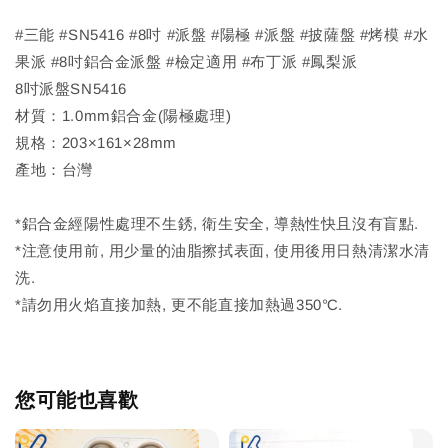
#三能 #SN5416 #8吋 #派盤 #陽極 #派盤 #披薩盤 #烤模 #水
果派 #8吋鋁合金派盤 #檢定適用 #布丁派 #鳳梨派
8吋派盤SN5416
材質：1.0mm鋁合金(陽極處理)
規格：203×161×28mm
產地：台灣
*鋁合金經陽性處理不生銹, 衛生安全, 導熱性快且沒有盲點.
*注意使用前, 用少量的油脂擦拭表面, 使用後用日熱清潔水清
洗.
*請勿用火焰直接加熱, 更不能直接加熱過350℃.
您可能也喜歡