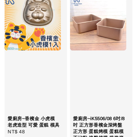
愛廚房~香檳金 小虎模
愛廚房~iK5506/08 6吋/8
老虎造型 可愛 蛋糕 模具
吋 正方形香檳金深烤盤
正方形 蛋糕烤模 蛋糕模
Regular
NT$ 48