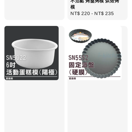
不沾黏 烤盤烤模 烘焙烤
price
模
Regular
NT$ 220
-
NT$ 235
price