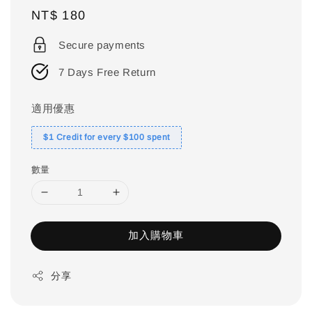
Regular
NT$ 180
price
Secure payments
7 Days Free Return
適用優惠
$1 Credit for every $100 spent
數量
加入購物車
分享