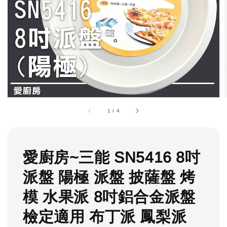
1
/
4
愛廚房~三能 SN5416 8吋
派盤 陽極 派盤 披薩盤 烤
模 水果派 8吋鋁合金派盤
檢定適用 布丁派 鳳梨派