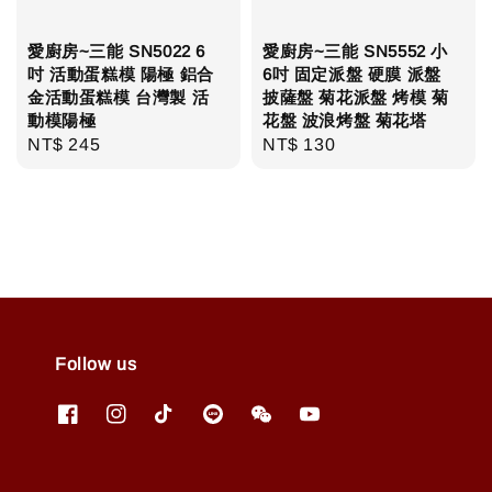
愛廚房~三能 SN5022 6
愛廚房~三能 SN5552 小
吋 活動蛋糕模 陽極 鋁合
6吋 固定派盤 硬膜 派盤
金活動蛋糕模 台灣製 活
披薩盤 菊花派盤 烤模 菊
動模陽極
花盤 波浪烤盤 菊花塔
Regular
NT$ 245
Regular
NT$ 130
price
price
Follow us