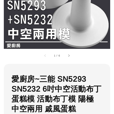
1
/
6
愛廚房~三能 SN5293
SN5232 6吋中空活動布丁
蛋糕模 活動布丁模 陽極
中空兩用 戚風蛋糕