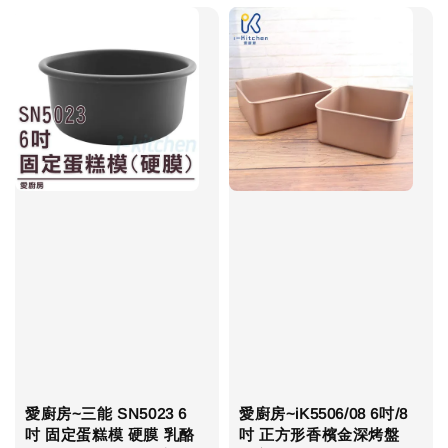
愛廚房~三能 SN5023 6
愛廚房~iK5506/08 6吋/8
吋 固定蛋糕模 硬膜 乳酪
吋 正方形香檳金深烤盤