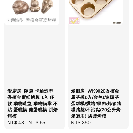
愛廚房~陽晨 卡通造型
愛廚房~WK9020香檳金
香檳金蛋糕烤模 1入 多
馬芬模6入/金色6連瑪芬
款 動物造型 動物貓掌 不
蛋糕模/烘培/學廚/烤箱烤
沾 蛋糕模 雞蛋糕模 烘焙
模烤盤/不沾黏(30公升烤
烤模
箱適用) 烘焙烤模
Regular
NT$ 48
-
NT$ 65
Regular
NT$ 350
price
price