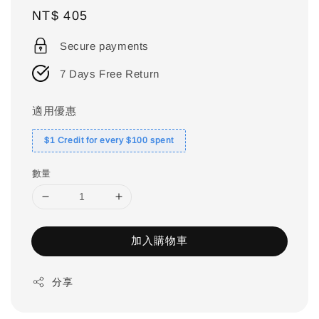
Regular
NT$ 405
price
Secure payments
7 Days Free Return
適用優惠
$1 Credit for every $100 spent
數量
加入購物車
分享