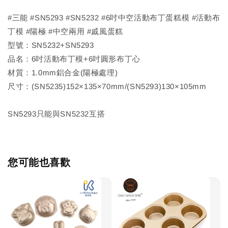
#三能 #SN5293 #SN5232 #6吋中空活動布丁蛋糕模 #活動布
丁模 #陽極 #中空兩用 #戚風蛋糕
型號：SN5232+SN5293
品名：6吋活動布丁模+6吋圓形布丁心
材質：1.0mm鋁合金(陽極處理)
尺寸：(SN5235)152×135×70mm/(SN5293)130×105mm
SN5293只能與SN5232互搭
您可能也喜歡