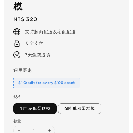
模
Regular
NT$ 320
price
支持超商配送及宅配配送
安全支付
7天免費退貨
適用優惠
$1 Credit for every $100 spent
規格
4吋 戚風蛋糕模
6吋 戚風蛋糕模
數量