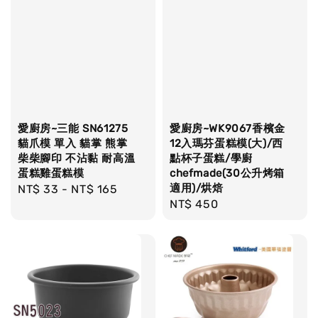
愛廚房~三能 SN61275
愛廚房~WK9067香檳金
貓爪模 單入 貓掌 熊掌
12入瑪芬蛋糕模(大)/西
柴柴腳印 不沾黏 耐高溫
點杯子蛋糕/學廚
蛋糕雞蛋糕模
chefmade(30公升烤箱
適用)/烘焙
Regular
NT$ 33
-
NT$ 165
Regular
NT$ 450
price
price