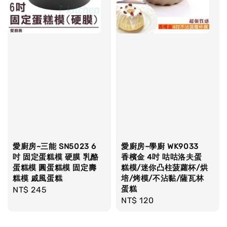
愛廚房~三能 SN5023 6
愛廚房~學廚 WK9033
吋 固定蛋糕模 硬膜 乳酪
香檳金 4吋 咕咕洛夫蛋
蛋糕模 圓蛋糕模 固定壽
糕模/迷你凸柱菠蘿杯/烘
糕模 戚風蛋糕
培/烤模/不沾黏/薩瓦林
蛋糕
Regular
NT$ 245
Regular
NT$ 120
price
price