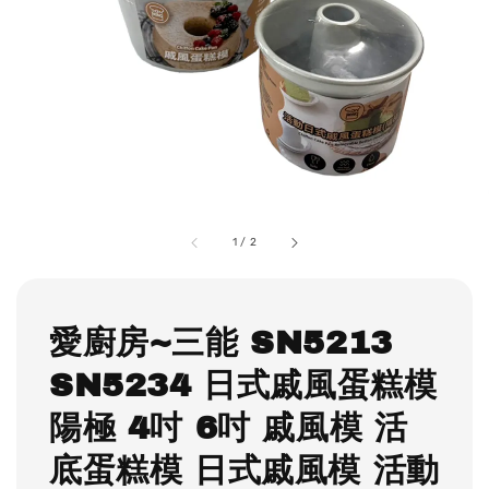
1
/
2
愛廚房~三能 SN5213
SN5234 日式戚風蛋糕模
陽極 4吋 6吋 戚風模 活
底蛋糕模 日式戚風模 活動