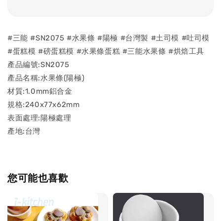
#三能 #SN2075 #水果條 #陽極 #台灣製 #土司模 #吐司模
#蛋糕模 #磅蛋糕模 #水果條蛋糕 #三能水果條 #烘焙工具
產品編號:SN2075
產品名稱:水果條(陽極)
材質:1.0mm鋁合金
規格:240x77x62mm
表面處理:陽極處理
產地:台灣
您可能也喜歡