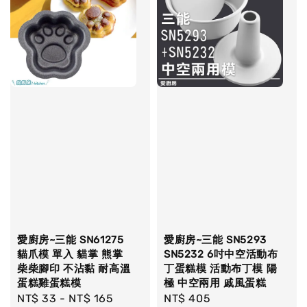
愛廚房~三能 SN61275
愛廚房~三能 SN5293
貓爪模 單入 貓掌 熊掌
SN5232 6吋中空活動布
柴柴腳印 不沾黏 耐高溫
丁蛋糕模 活動布丁模 陽
蛋糕雞蛋糕模
極 中空兩用 戚風蛋糕
Regular
NT$ 33
-
NT$ 165
Regular
NT$ 405