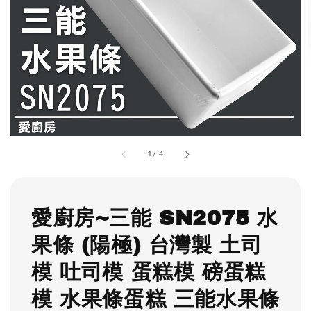
1
/
4
愛廚房~三能 SN2075 水
果條 (陽極) 台灣製 土司
模 吐司模 蛋糕模 磅蛋糕
模 水果條蛋糕 三能水果條