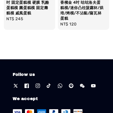
吋 固定蛋糕模 硬膜 乳酪
香檳金 4吋 咕咕洛夫蛋
蛋糕模 圓蛋糕模 固定壽
糕模/迷你凸柱菠蘿杯/烘
糕模 戚風蛋糕
培/烤模/不沾黏/薩瓦林
蛋糕
Regular
NT$ 245
Regular
NT$ 120
price
price
Follow us
We accept