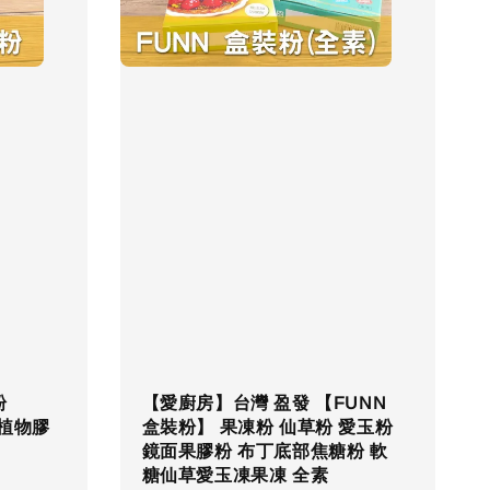
粉
【愛廚房】台灣 盈發 【FUNN
 植物膠
盒裝粉】 果凍粉 仙草粉 愛玉粉
鏡面果膠粉 布丁底部焦糖粉 軟
糖仙草愛玉凍果凍 全素