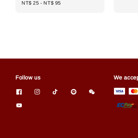
Regular
NT$ 25
-
NT$ 95
price
price
Follow us
We acce