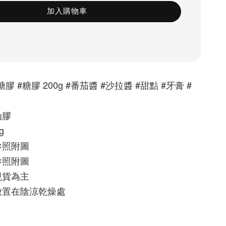
加入購物車
膠 #糖膠 200g #番茄醬 #沙拉醬 #甜點 #牙膏 #
仙膠
g
參照附圖
參照附圖
現貨為主
放置在陰涼乾燥處