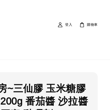
登入
購物車
房~三仙膠 玉米糖膠
200g 番茄醬 沙拉醬