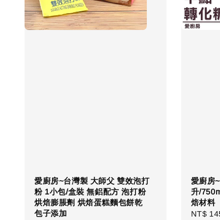
愛廚房~台灣製 大師父 雙效泡打
愛廚房
粉 1小包/盒裝 無鋁配方 泡打粉
升/75
烘焙膨脹劑 烘焙蛋糕麵包餅乾
焙材料
包子添加
Regula
NT$ 14