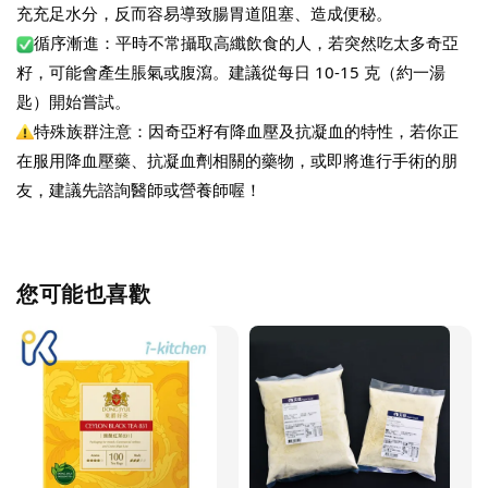
充充足水分，反而容易導致腸胃道阻塞、造成便秘。
循序漸進：平時不常攝取高纖飲食的人，若突然吃太多奇亞
籽，可能會產生脹氣或腹瀉。建議從每日 10-15 克（約一湯
匙）開始嘗試。
特殊族群注意：因奇亞籽有降血壓及抗凝血的特性，若你正
在服用降血壓藥、抗凝血劑相關的藥物，或即將進行手術的朋
友，建議先諮詢醫師或營養師喔！
您可能也喜歡