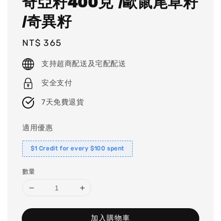
奇亞籽400克 /歐鼠尾草籽
/奇異籽
Regular
NT$ 365
price
支持超商配送及宅配配送
安全支付
7天免費退貨
適用優惠
$1 Credit for every $100 spent
數量
加入購物車