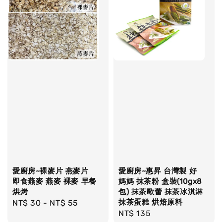
愛廚房~裸麥片 燕麥片
愛廚房~惠昇 台灣製 好
即食燕麥 燕麥 裸麥 早餐
媽媽 抹茶粉 盒裝(10gx8
烘烤
包) 抹茶歐蕾 抹茶冰淇淋
抹茶蛋糕 烘焙原料
Regular
NT$ 30
-
NT$ 55
Regular
NT$ 135
price