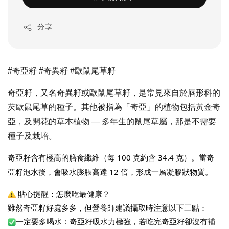
分享
#奇亞籽 #奇異籽 #歐鼠尾草籽
奇亞籽，又名奇異籽或歐鼠尾草籽，是常見來自於唇形科的
芡歐鼠尾草的種子。其他被指為「奇亞」的植物包括黃金奇
亞，及開花的草本植物 — 多年生的鼠尾草屬，那是不需要
種子及栽培。
奇亞籽含有極高的膳食纖維（每 100 克約含 34.4 克）。當奇
亞籽泡水後，會吸水膨脹高達 12 倍，形成一層凝膠狀物質。
 貼心提醒：怎麼吃最健康？
雖然奇亞籽好處多多，但營養師建議攝取時注意以下三點：
一定要多喝水：奇亞籽吸水力極強，若吃完奇亞籽卻沒有補