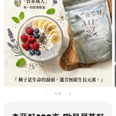
1
/
3