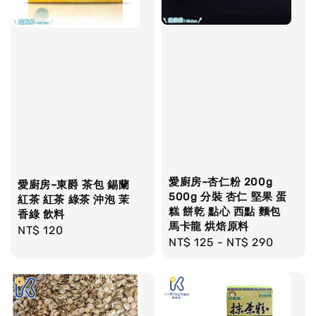
愛廚房~杏仁粉 200g
愛廚房~東爵 茶包 錫蘭
500g 分裝 杏仁 堅果 蛋
紅茶 紅茶 綠茶 沖泡 茉
糕 餅乾 點心 西點 麵包
香綠 飲料
馬卡龍 烘焙原料
Regular
NT$ 120
Regular
NT$ 125
-
NT$ 290
price
price