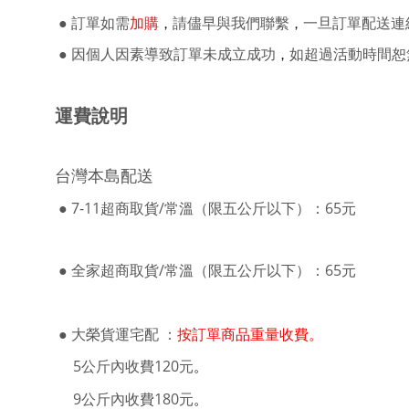
●
訂單如需
加購
請儘早與我們聯繫
一旦訂單配送連
，
，
●
因個人因素導致訂單未成立成功
如超過活動時間恕
，
運費說明
台灣本島配送
●
7-11超商取貨/常溫（限五公斤以下）：65元
●
全家超商取貨/常溫（限五公斤以下）：65元
●
大榮貨運
宅配
：
按訂單商品重量收費。
5公斤內收費120元
。
9公斤內收費180元
。