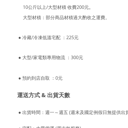
10公斤以上/大型材積 收費200元
。
大型材積：部分商品材積過大酌收之運費。
● 冷藏/冷凍低溫宅配 ：225元
●
大型/家電
類專用物流
：3
00元
●
預約到店自取 ：0元
運送方式
& 出貨天數
●
出貨時間：週一～週五
(週末及國定例假日無提供出貨