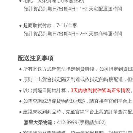
●
宅配：大榮貨運 (周末無服務)
預計貨品到期日/出貨4日+ 1~2 天宅配運送時間
●
超商取貨付款：7-11/全家
預計貨品到期日/出貨4日+ 2~3 天超商轉運時間
配送注意事項
●
所有寄送方式皆無法指定到貨時段，如須指定到貨日
●
原則上出貨會指定隔天到達或依指定的時段配送
但
，
●
以出貨隔日開始計算
3天內收到貨件皆為正常情況
，
●
如需查詢或追蹤貨物配送狀態
請直接至官網平台上 
，
●
建議未收到商品時
先至官網平台上我的訂單查詢配
，
嘉里大榮物流：
412-8999 (手機請加02)
●
會於出貨時
記錄在訂單
寄送物流及查貨號碼
，統一
，