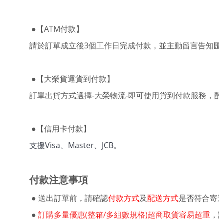
●
【
ATM付款】
請於訂單成立後3個工作日完成付款，並主動留言告知
●
【大榮貨運貨到
付款】
訂單出貨方式選擇-大榮物流-即可使用貨到付款服務，
●
【信用卡
付款】
支援Visa、Master、JCB。
付款注意事項
●
送出訂單前
請確認
付款方式
及
配送方式
是否符合寄
，
●
訂購多量優惠(整箱/多組數規格)超商取貨容易超重
，