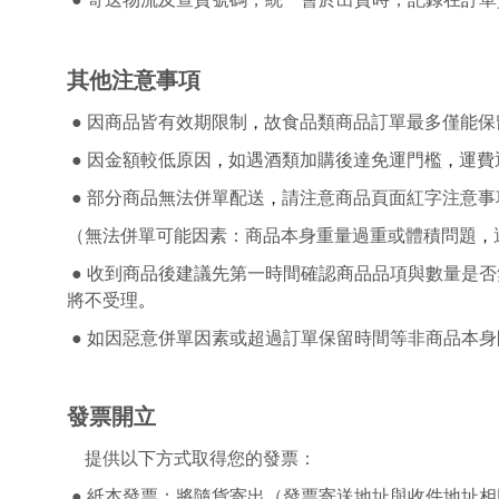
其他注意事項
●
因商品皆有效期限制
故食品類商品訂單最多僅能保
，
●
因金額較低原因
如遇酒類加購後達免運門檻
運費
，
，
●
部分商品無法併單配送
請注意商品頁面紅字注意事
，
（無法併單可能因素：商品本身重量過重或體積問題
，
●
收到商品後建議先第一時間確認商品品項與數量是否
將不受理
。
●
如因惡意併單因素或超過訂單保留時間等非商品本身
發票開立
提供以下方式取得您的發票：
●
紙本發票：將
隨貨寄出（發票寄送地址與收件地址相