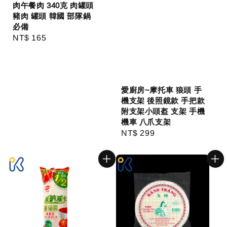
肉午餐肉 340克 肉罐頭
豬肉 罐頭 韓國 部隊鍋
必備
Regular
NT$ 165
price
愛廚房~摩托車 狼頭 手
機支架 後照鏡款 手把款
附支架小頭盔 支架 手機
機車 八爪支架
Regular
NT$ 299
price