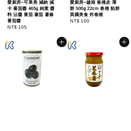
愛廚房~可果美 減鈉 減
愛廚房~越南 春捲皮 薄
卡 蕃茄醬 465g 純素 醬
餅 500g 22cm 春捲 餡餅
料 沾醬 番茄 蕃茄 薯條
異國美食 炸春捲
番茄醬
Regular
NT$ 100
Regular
NT$ 105
price
price