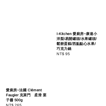
I-Kitchen 愛廚房~康達小
洋梨/易開罐頭/水果罐頭/
鬆餅蛋糕/西點點心水果/
巧克力鍋
Regular
NT$ 95
price
愛廚房~法國 Clément
Faugier 克萊門 柔滑 栗
子醬 500g
Regular
NT$ 265