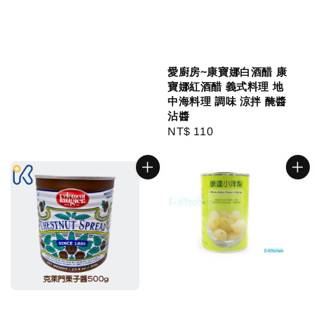
愛廚房~康寶娜白酒醋 康
寶娜紅酒醋 義式料理 地
中海料理 調味 涼拌 醃醬
沾醬
Regular
NT$ 110
price