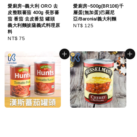
愛廚房~義大利 ORO 去
愛廚房~500g(BR106)千
皮整顆蕃茄 400g 長形蕃
層蛋(無加蛋)巴羅尼
茄 番茄 去皮番茄 罐頭
亞/Baronia/義大利麵
義大利麵披薩義式料理原
Regular
NT$ 125
料
price
Regular
NT$ 75
price