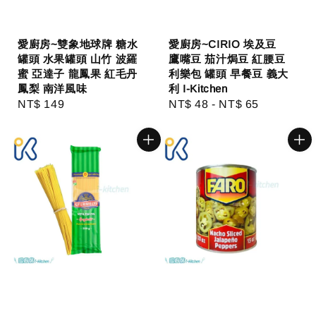
愛廚房~雙象地球牌 糖水
愛廚房~CIRIO 埃及豆
罐頭 水果罐頭 山竹 波羅
鷹嘴豆 茄汁焗豆 紅腰豆
蜜 亞達子 龍鳳果 紅毛丹
利樂包 罐頭 早餐豆 義大
鳳梨 南洋風味
利 I-Kitchen
Regular
NT$ 149
Regular
NT$ 48
-
NT$ 65
price
price