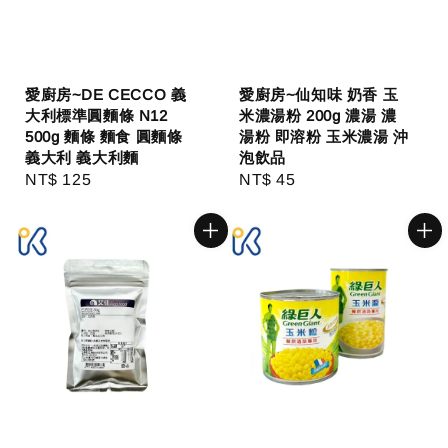
愛廚房~DE CECCO 義
愛廚房~仙知味 奶香 玉
大利標準圓麵條 N12
米濃湯粉 200g 濃湯 濃
500g 麵條 麵食 圓麵條
湯粉 即溶粉 玉米濃湯 沖
義大利 義大利麵
泡飲品
Regular
NT$ 125
Regular
NT$ 45
price
price