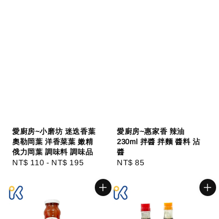
愛廚房~小磨坊 迷迭香葉
愛廚房~惠家香 辣油
奧勒岡葉 洋香菜葉 嫩精
230ml 拌醬 拌麵 醬料 沾
俄力岡葉 調味料 調味品
醬
Regular
NT$ 110
-
NT$ 195
Regular
NT$ 85
price
price