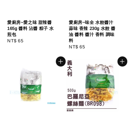
愛廚房~愛之味 甜辣醬
愛廚房~味全 水餃醬汁
165g 醬料 沾醬 粽子 水
蒜味 香辣 230g 水餃 醬
煎包
油 醬料 醬汁 香料 調味
料
Regular
NT$ 65
Regular
NT$ 65
price
price