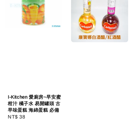
I-Kitchen 愛廚房~早安蜜
柑汁 橘子水 易開罐頭 古
早味蛋糕 海綿蛋糕 必備
Regular
NT$ 38
price