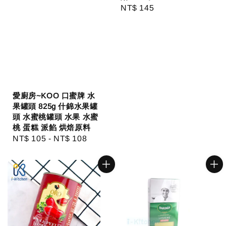
Regular
NT$ 145
price
愛廚房~KOO 口蜜牌 水
果罐頭 825g 什錦水果罐
頭 水蜜桃罐頭 水果 水蜜
桃 蛋糕 派餡 烘焙原料
Regular
NT$ 105
-
NT$ 108
price