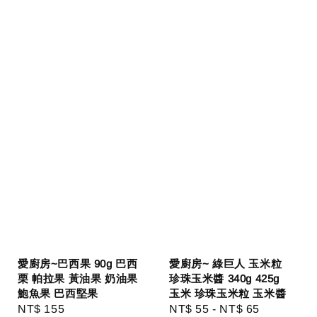
愛廚房~巴西果 90g 巴西
愛廚房~ 綠巨人 玉米粒
栗 帕拉果 黃油果 奶油果
珍珠玉米醬 340g 425g
鮑魚果 巴西堅果
玉米 珍珠玉米粒 玉米醬
Regular
NT$ 155
Regular
NT$ 55
-
NT$ 65