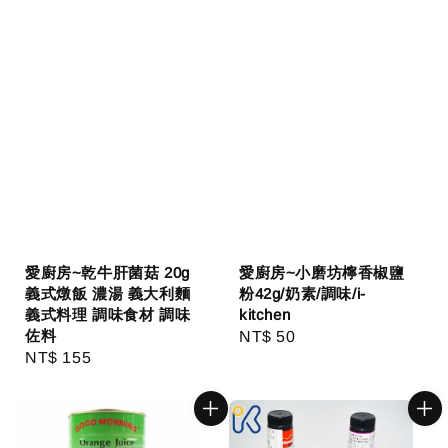
愛廚房~乾牛肝菌菇 20g
愛廚房~小磨坊檸香椒鹽
義式燉飯 濃湯 義大利麵
粉42g/奶素/調味/i-
義式料理 調味食材 調味
kitchen
佐料
Regular
NT$ 50
Regular
NT$ 155
price
price