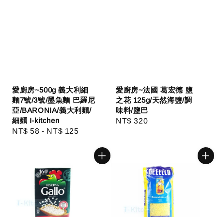
愛廚房~500g 義大利細
愛廚房~法國 葛宏德 鹽
麵7號/3號/墨魚麵 巴羅尼
之花 125g/天然海鹽/調
亞/BARONIA/義大利麵/
味料/鹽巴
細麵 I-kitchen
Regular
NT$ 320
Regular
NT$ 58
-
NT$ 125
price
price