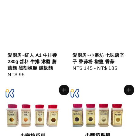
愛廚房~紅人 A1 牛排醬
愛廚房~小磨坊 七味唐辛
280g 醬料 牛排 淋醬 蘑
子 香蒜粉 椒鹽 香蒜
菇麵 黑胡椒麵 鐵板麵
Regular
NT$ 145
-
NT$ 185
Regular
NT$ 95
price
price