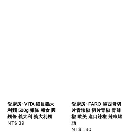
愛廚房~VITA 細長義大
愛廚房~FARO 墨西哥切
利麵 500g 麵條 麵食 圓
片青辣椒 切片青椒 青辣
麵條 義大利 義大利麵
椒 歐美 進口辣椒 辣椒罐
頭
Regular
NT$ 39
Regular
NT$ 130
price