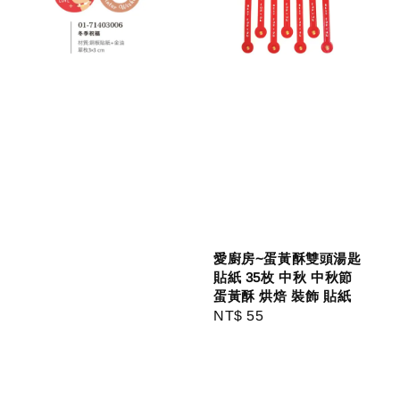
愛廚房~蛋黃酥雙頭湯匙
貼紙 35枚 中秋 中秋節
蛋黃酥 烘焙 裝飾 貼紙
Regular
NT$ 55
price