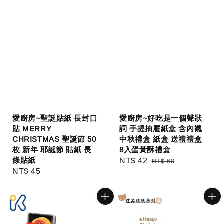
愛廚房~聖誕貼紙 長封口
愛廚房~好吃是一個聲狀
貼 MERRY
詞 手提抽屜紙盒 含內襯
CHRISTMAS 聖誕節 50
中秋禮盒 紙盒 送禮禮盒
枚 新年 耶誕節 貼紙 長
8入蛋黃酥禮盒
條貼紙
Sale
NT$ 42
Regular
NT$ 60
Regular
NT$ 45
price
price
price