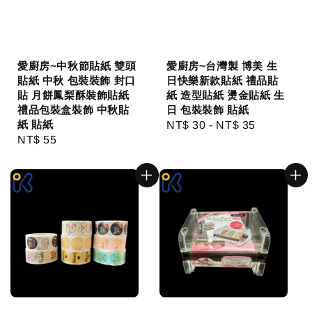
愛廚房~中秋節貼紙 雙頭
愛廚房~台灣製 博美 生
貼紙 中秋 包裝裝飾 封口
日快樂新款貼紙 禮品貼
貼 月餅鳳梨酥裝飾貼紙
紙 造型貼紙 燙金貼紙 生
禮品包裝盒裝飾 中秋貼
日 包裝裝飾 貼紙
紙 貼紙
Regular
NT$ 30
-
NT$ 35
Regular
NT$ 55
price
price