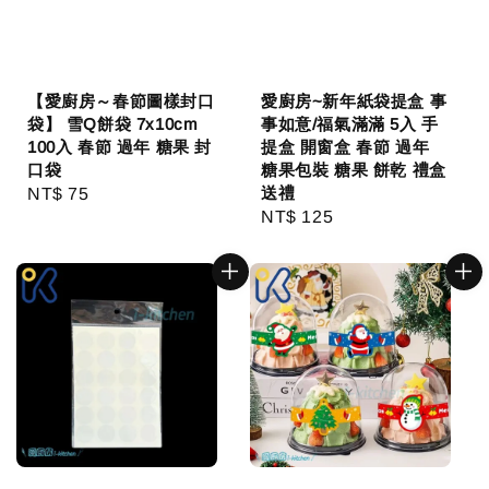
【愛廚房～春節圖樣封口
愛廚房~新年紙袋提盒 事
袋】 雪Q餅袋 7x10cm
事如意/福氣滿滿 5入 手
100入 春節 過年 糖果 封
提盒 開窗盒 春節 過年
口袋
糖果包裝 糖果 餅乾 禮盒
送禮
Regular
NT$ 75
Regular
NT$ 125
price
price