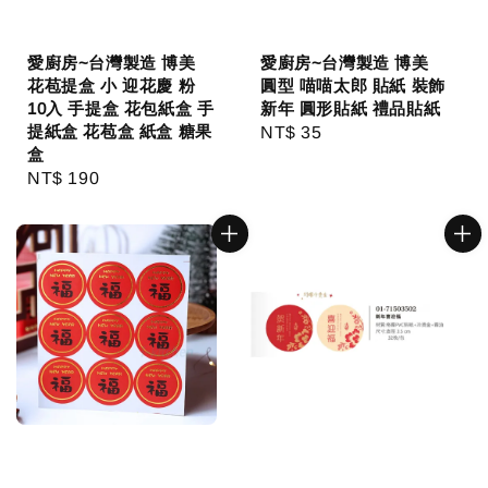
愛廚房~台灣製造 博美
愛廚房~台灣製造 博美
花苞提盒 小 迎花慶 粉
圓型 喵喵太郎 貼紙 裝飾
10入 手提盒 花包紙盒 手
新年 圓形貼紙 禮品貼紙
提紙盒 花苞盒 紙盒 糖果
Regular
NT$ 35
盒
price
Regular
NT$ 190
price