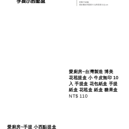
愛廚房~台灣製造 博美
花苞提盒 小 牛皮無印 10
入 手提盒 花包紙盒 手提
紙盒 花苞盒 紙盒 糖果盒
Regular
NT$ 110
price
愛廚房~手提 小西點提盒