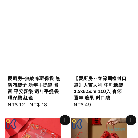
愛廚房~無紡布環保袋 無
【愛廚房～春節圖樣封口
紡布袋子 新年手提袋 暴
袋】大吉大利 牛軋糖袋
富 平安喜樂 過年手提袋
3.5x8.5cm 100入 春節
環保袋 紅色
過年 糖果 封口袋
Regular
NT$ 12
-
NT$ 18
Regular
NT$ 49
price
price