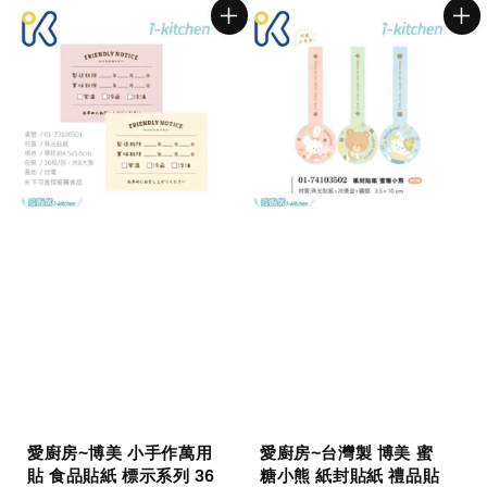
愛廚房~博美 小手作萬用
愛廚房~台灣製 博美 蜜
貼 食品貼紙 標示系列 36
糖小熊 紙封貼紙 禮品貼