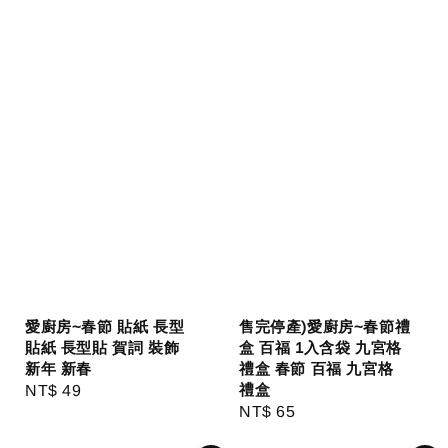
愛廚房~春節 貼紙 長型
售完停產)愛廚房~春節禮
貼紙 長型貼 賀詞 裝飾
盒 百福 1入含袋 九宮格
新年 新春
禮盒 春節 百福 九宮格
禮盒
Regular
NT$ 49
Regular
NT$ 65
price
price