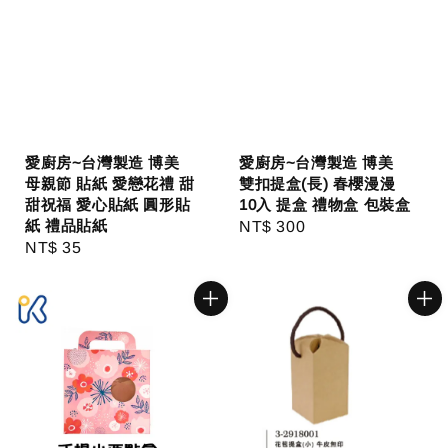
愛廚房~台灣製造 博美
愛廚房~台灣製造 博美
母親節 貼紙 愛戀花禮 甜
雙扣提盒(長) 春櫻漫漫
甜祝福 愛心貼紙 圓形貼
10入 提盒 禮物盒 包裝盒
紙 禮品貼紙
Regular
NT$ 300
Regular
NT$ 35
price
price