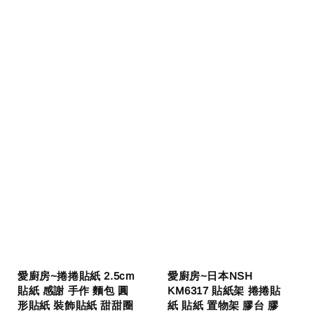
愛廚房~捲捲貼紙 2.5cm
愛廚房~日本NSH
貼紙 感謝 手作 麵包 圓
KM6317 貼紙架 捲捲貼
形貼紙 裝飾貼紙 甜甜圈
紙 貼紙 置物架 膠台 膠