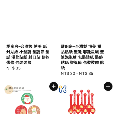
愛廚房~台灣製 博美 紙
愛廚房~台灣製 博美 禮
封貼紙 小聖誕 聖誕節 聖
品貼紙 聖誕 耶誕星願 聖
誕 湯匙貼紙 封口貼 餅乾
誕泡泡糖 包裝貼紙 裝飾
烘焙 包裝裝飾
貼紙 聖誕節 包裝裝飾 貼
紙
Regular
NT$ 35
Regular
NT$ 30
-
NT$ 35
price
price