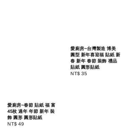
愛廚房~台灣製造 博美
圓型 新年喜迎福 貼紙 新
春 新年 春節 裝飾 禮品
貼紙 圓形貼紙
Regular
NT$ 35
price
愛廚房~春節 貼紙 福 富
45枚 過年 年節 新年 裝
飾 圓形 圓形貼紙
Regular
NT$ 49
price