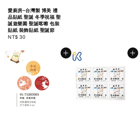
愛廚房~台灣製 博美 禮
品貼紙 聖誕 冬季祝福 聖
誕遊樂園 聖誕喀嚓 包裝
貼紙 裝飾貼紙 聖誕節
Regular
NT$ 30
price