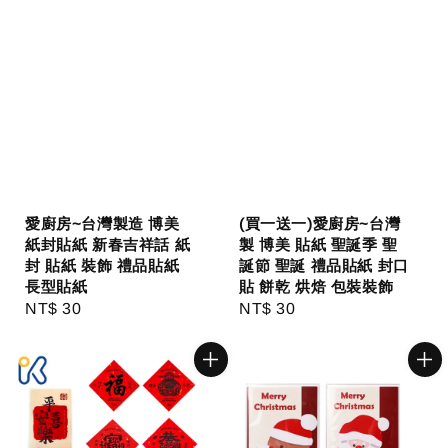
愛廚房~台灣製造 博美
(買一送一)愛廚房~台灣
紙封貼紙 新春吉祥話 紙
製 博美 貼紙 聖誕季 聖
封 貼紙 裝飾 禮品貼紙
誕節 聖誕 禮品貼紙 封口
長型貼紙
貼 餅乾 烘焙 包裝裝飾
Regular
NT$ 30
Regular
NT$ 30
price
price