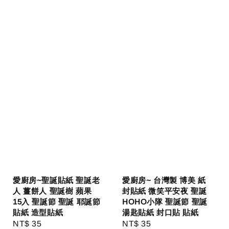
愛廚房~聖誕貼紙 聖誕老
愛廚房~ 台灣製 博美 紙
人 薑餅人 聖誕樹 蘋果
封貼紙 微笑平安夜 聖誕
15入 聖誕節 聖誕 耶誕節
HOHO小隊 聖誕節 聖誕
貼紙 造型貼紙
湯匙貼紙 封口貼 貼紙
Regular
NT$ 35
Regular
NT$ 35