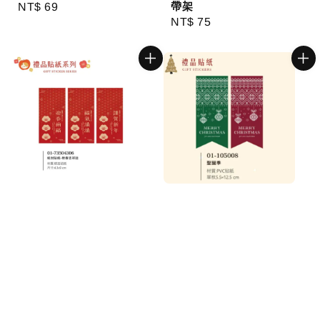
帶架
Regular
NT$ 69
Regular
NT$ 75
price
price