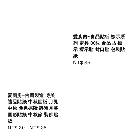
愛廚房~食品貼紙 標示系
列 廚具 30枚 食品貼 標
示 標示貼 封口貼 包裝貼
紙
Regular
NT$ 35
price
愛廚房~台灣製造 博美
禮品貼紙 中秋貼紙 月見
中秋 兔兔探險 靜謐月暮
圓形貼紙 中秋節 裝飾貼
紙
Regular
NT$ 30
-
NT$ 35
price