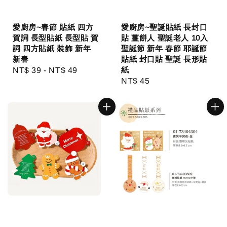
愛廚房~春節 貼紙 四方
愛廚房~聖誕貼紙 長封口
賀詞 長型貼紙 長型貼 賀
貼 薑餅人 聖誕老人 10入
詞 四方貼紙 裝飾 新年
聖誕節 新年 春節 耶誕節
新春
貼紙 封口貼 聖誕 長形貼
紙
Regular
NT$ 39
-
NT$ 49
Regular
NT$ 45
price
price