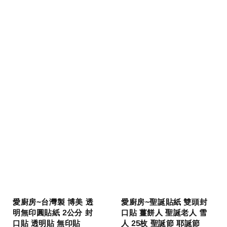
愛廚房~台灣製 博美 透
愛廚房~聖誕貼紙 雙頭封
明無印圓貼紙 2公分 封
口貼 薑餅人 聖誕老人 雪
口貼 透明貼 無印貼
人 25枚 聖誕節 耶誕節