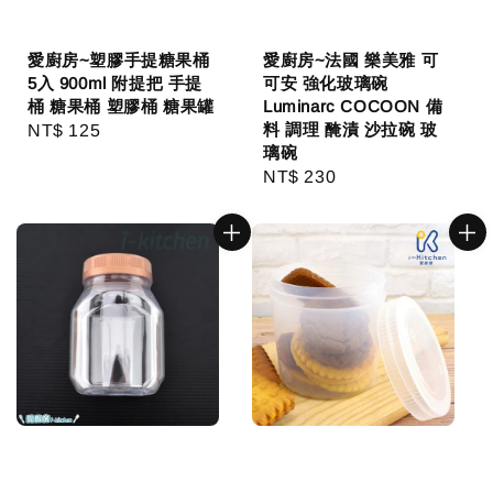
愛廚房~塑膠手提糖果桶
愛廚房~法國 樂美雅 可
5入 900ml 附提把 手提
可安 強化玻璃碗
桶 糖果桶 塑膠桶 糖果罐
Luminarc COCOON 備
料 調理 醃漬 沙拉碗 玻
Regular
NT$ 125
璃碗
price
Regular
NT$ 230
price