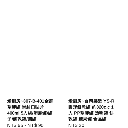
愛廚房~307-B-401金蓋
愛廚房~台灣製造 YS-R
塑膠罐 附封口貼片
圓形餅乾罐 約320c.c 1
400ml 5入組/塑膠罐/罐
入 PP塑膠罐 透明罐 餅
子/餅乾罐/圓罐
乾罐 糖果罐 食品罐
Regular
NT$ 65
-
NT$ 90
Regular
NT$ 20