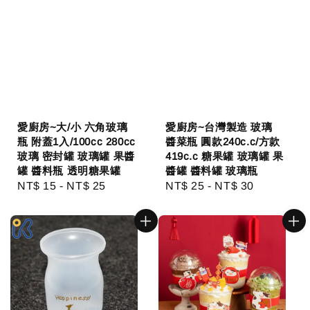
愛廚房~大/小 六角玻璃
愛廚房~台灣製造 玻璃
瓶 附蓋1入/100cc 280cc
醬菜瓶 圓款240c.c/方款
玻璃 密封罐 玻璃罐 果醬
419c.c 糖果罐 玻璃罐 果
罐 醬料瓶 透明糖果罐
醬罐 醬料罐 玻璃瓶
Regular
NT$ 15
-
NT$ 25
Regular
NT$ 25
-
NT$ 30
price
price