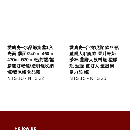
愛廚房~水晶螺旋蓋1入
愛廚房~台灣現貨 飲料瓶
亮面 霧面/240ml 460ml
薑餅人耶誕節 果汁杯奶
470ml 520ml/密封罐/塑
茶杯 薑餅人飲料罐 塑膠
膠罐餅乾罐/透明罐收納
瓶 聖誕 薑餅人 聖誕樹
罐/糖果罐食品罐
暴力熊 罐
Regular
NT$ 10
-
NT$ 32
Regular
NT$ 15
-
NT$ 20
price
price
Follow us