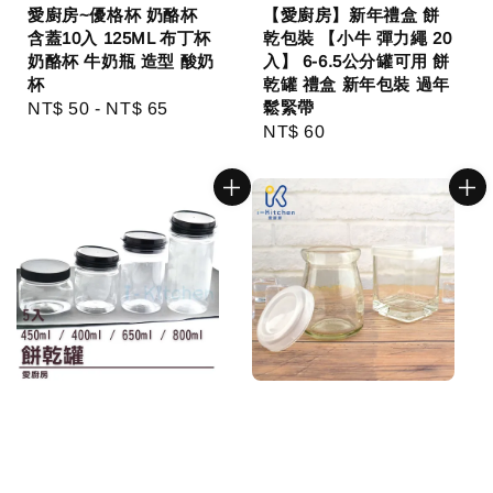
愛廚房~優格杯 奶酪杯
【愛廚房】新年禮盒 餅
含蓋10入 125ML 布丁杯
乾包裝 【小牛 彈力繩 20
奶酪杯 牛奶瓶 造型 酸奶
入】 6-6.5公分罐可用 餅
杯
乾罐 禮盒 新年包裝 過年
鬆緊帶
Regular
NT$ 50
-
NT$ 65
Regular
NT$ 60
price
price