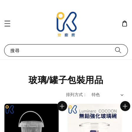
搜尋
玻璃/罐子包裝用品
排列方式 :