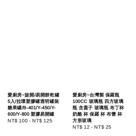
愛廚房~旋開/易開餅乾罐
愛廚房~台灣製 保羅瓶
5入/拉環塑膠罐透明罐裝
100CC 玻璃瓶 四方玻璃
糖果罐/B-401/Y-450/Y-
瓶 含蓋子 玻璃瓶 布丁杯
600/Y-800 塑膠易開罐
奶酪 杯 保羅 杯 布蕾 杯
方形玻璃
Regular
NT$ 100
-
NT$ 125
Regular
NT$ 12
-
NT$ 25
price
price