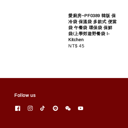
愛廚房~PF0389 韓版 保
冷袋 保溫袋 多款式 便當
袋 午餐袋 環保袋 保鮮
袋/上學郊遊野餐袋 I-
Kitchen
Regular
NT$ 45
price
Follow us