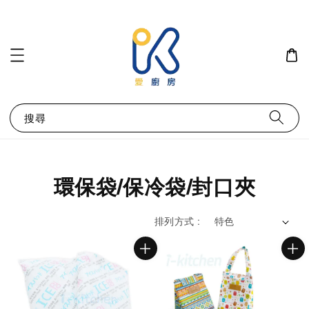
搜尋
環保袋/保冷袋/封口夾
排列方式 :