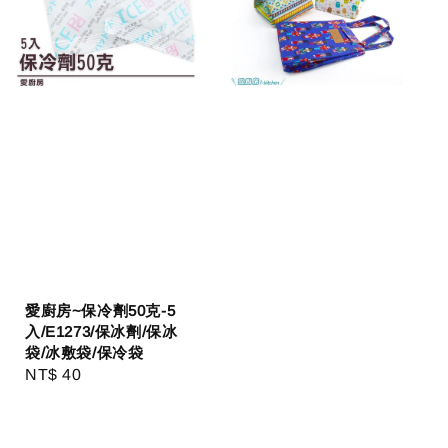
愛廚房~保冷劑50克-5
入/E1273/保冰劑/保冰
袋/冰敷袋/保冷袋
Regular
NT$ 40
price