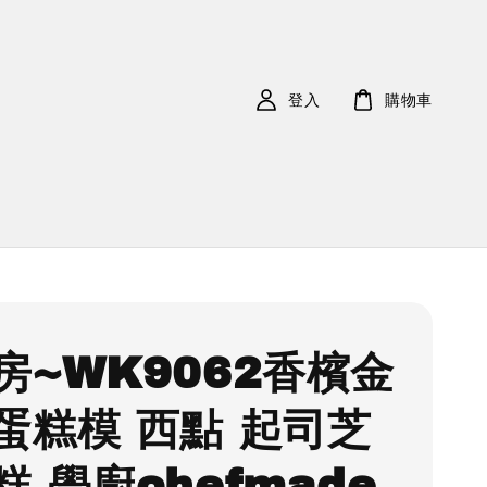
登入
購物車
房~WK9062香檳金
蛋糕模 西點 起司芝
糕 學廚chefmade