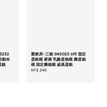
5232
愛廚房~三能 SN5023 6吋 固定
活動布
蛋糕模 硬膜 乳酪蛋糕模 圓蛋糕
蛋糕
模 固定壽糕模 戚風蛋糕
Regular
NT$ 245
price