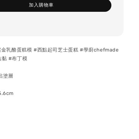
加入購物車
香檳金乳酪蛋糕模 #西點起司芝士蛋糕 #學廚chefmade
沾黏 #布丁模
沾塗層
5.6cm