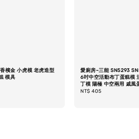
香檳金 小虎模 老虎造型
愛廚房~三能 SN5293 SN
糕 模具
6吋中空活動布丁蛋糕模 
丁模 陽極 中空兩用 戚風
r
Regular
NT$ 405
price