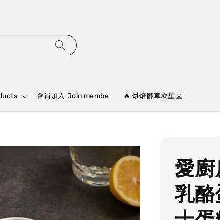
ducts
會員加入 Join member
🔥 烘焙翻車救星區
愛廚
乳酪
士蛋