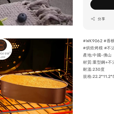
分享
#WK9062 #
#烘焙烤模 #不
產地:中國-佛山
材質:重型鋼+不
耐溫:230度
規格:22.2*11.2*