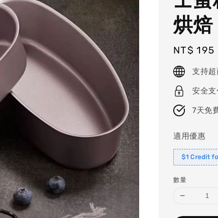
烘焙
Regular
NT$ 195
price
支持超
安全支
7天免
適用優惠
$1 Credit f
數量