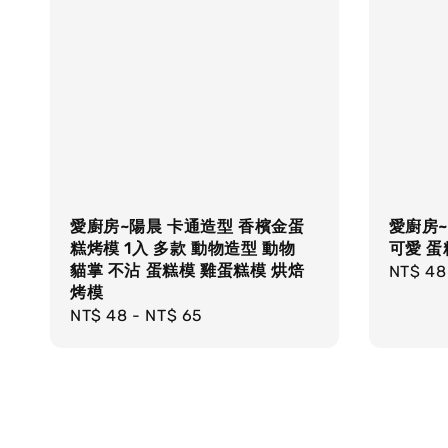
愛廚房~陽晨 卡通造型 香檳金蛋
愛廚房~
糕烤模 1入 多款 動物造型 動物
可愛 蛋
貓掌 不沾 蛋糕模 雞蛋糕模 烘焙
Regula
NT$ 48
烤模
price
Regular
NT$ 48
-
NT$ 65
price