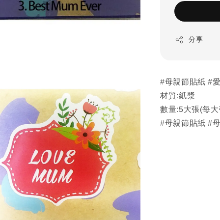
分享
#母親節貼紙 #
材質:紙漿
數量:5大張(每
#母親節貼紙 #