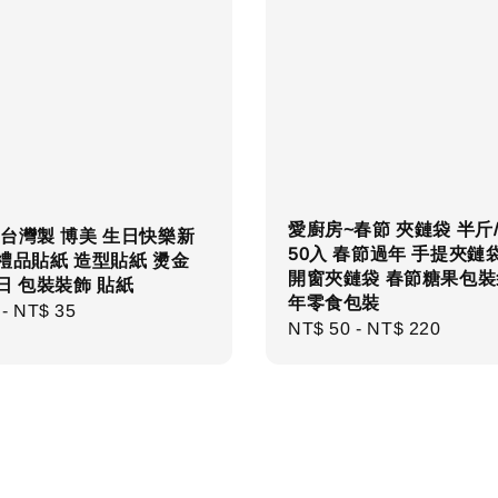
愛廚房~春節 夾鏈袋 半斤/
台灣製 博美 生日快樂新
50入 春節過年 手提夾鏈
禮品貼紙 造型貼紙 燙金
開窗夾鏈袋 春節糖果包裝
日 包裝裝飾 貼紙
年零食包裝
r
-
NT$ 35
Regular
NT$ 50
-
NT$ 220
price