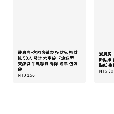
愛廚房~六兩夾鏈袋 招財兔 招財
愛廚房~
鼠 50入 發財 六兩袋 卡通造型
款貼紙 
夾鍊袋 牛軋糖袋 春節 過年 包裝
貼紙 生
袋
Regula
NT$ 30
Regular
NT$ 150
price
price