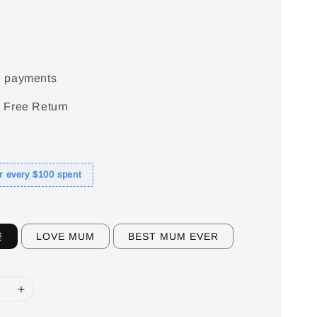
e payments
 Free Return
or every $100 spent
樂
LOVE MUM
BEST MUM EVER