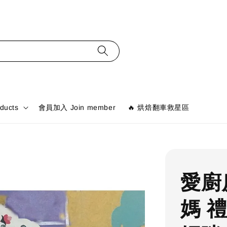
ducts
會員加入 Join member
🔥 烘焙翻車救星區
愛廚
媽 