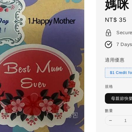
媽咪
Regular
NT$ 35
price
Secur
7 Days
適用優惠
$1 Credit f
規格
母親節快
數量