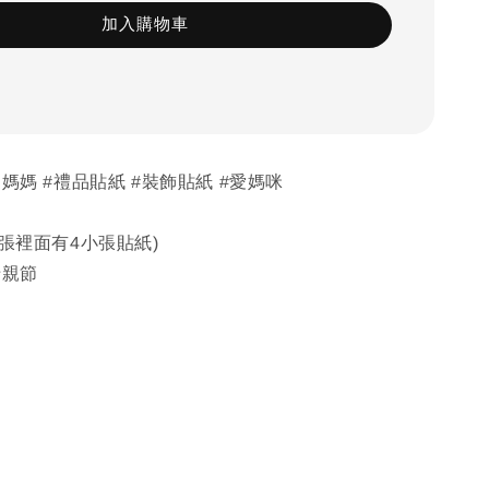
加入購物車
愛媽媽 #禮品貼紙 #裝飾貼紙 #愛媽咪
大張裡面有4小張貼紙)
母親節