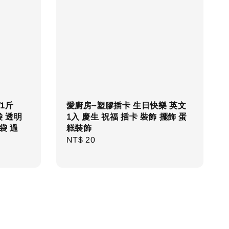
1斤
愛廚房~塑膠插卡 生日快樂 英文
袋 透明
1入 慶生 祝福 插卡 裝飾 擺飾 蛋
袋 過
糕裝飾
Regular
NT$ 20
price