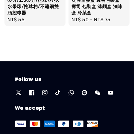
公分/2.5公分/挖球器/挖
次性塑膠盒 透明包裝盒
水果球/挖球杓/不鏽鋼雙
壽司 包裝盒 涼麵盒 滷味
頭挖球器
盒 冷菜盒
Regular
NT$ 55
Regular
NT$ 50
-
NT$ 75
price
price
Follow us
We accept