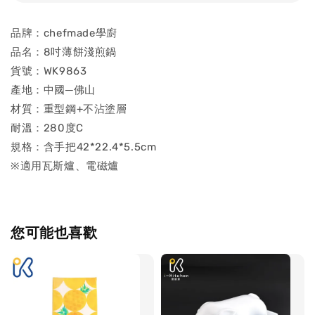
品牌：chefmade學廚
品名：8吋薄餅淺煎鍋
貨號：WK9863
產地：中國─佛山
材質：重型鋼+不沾塗層
耐溫：280度C
規格：含手把42*22.4*5.5cm
※適用瓦斯爐、電磁爐
您可能也喜歡