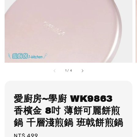
1
/
4
愛廚房~學廚 WK9863
香檳金 8吋 薄餅可麗餅煎
鍋 千層淺煎鍋 班戟餅煎鍋
Regular
NT$ 499