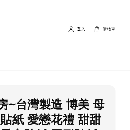
登入
購物車
房~台灣製造 博美 母
 貼紙 愛戀花禮 甜甜