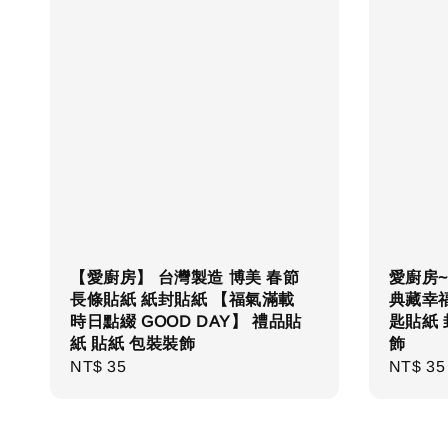
【愛廚房】 台灣製造 博美 春節
愛廚房~
長條貼紙 紙封貼紙 【福氣滿載
典藏幸福
時日點綴 GOOD DAY】 禮品貼
匙貼紙 
紙 貼紙 包裝裝飾
飾
Regular
NT$ 35
Regula
NT$ 35
price
price