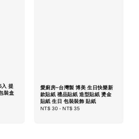
5入 提
愛廚房~台灣製 博美 生日快樂新
 包裝盒
款貼紙 禮品貼紙 造型貼紙 燙金
貼紙 生日 包裝裝飾 貼紙
Regular
NT$ 30
-
NT$ 35
price