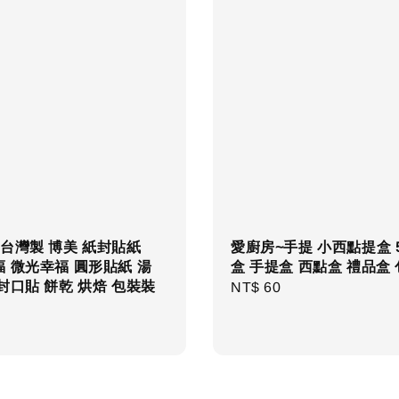
台灣製 博美 紙封貼紙
愛廚房~手提 小西點提盒 
 微光幸福 圓形貼紙 湯
盒 手提盒 西點盒 禮品盒
封口貼 餅乾 烘焙 包裝裝
Regular
NT$ 60
price
r