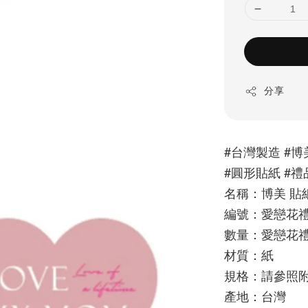
分享
#台灣製造 #博
#圓形貼紙 #
名稱：博美 貼
編號：
愛戀花禮:0
數量：
愛戀花禮
材質：紙
規格：請參照
產地：台灣