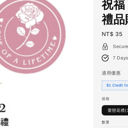
祝福
禮品
Regular
NT$ 35
price
Secur
7 Days
適用優惠
$1 Credit f
規格
愛戀花禮(3
數量