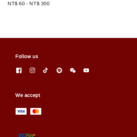
Regular
NT$ 60
-
NT$ 300
price
Follow us
We accept