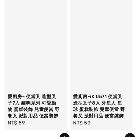
愛廚房~ 便當叉 造型叉
愛廚房~iK 0571 便當叉
子7入 貓狗系列 可愛動
造型叉子8入 外星人 星
物 蛋糕裝飾 兒童便當 野
球 蛋糕裝飾 兒童便當 野
餐叉 派對用品 便當裝飾
餐叉 派對用品 便當裝飾
Regular
NT$ 59
Regular
NT$ 59
price
price