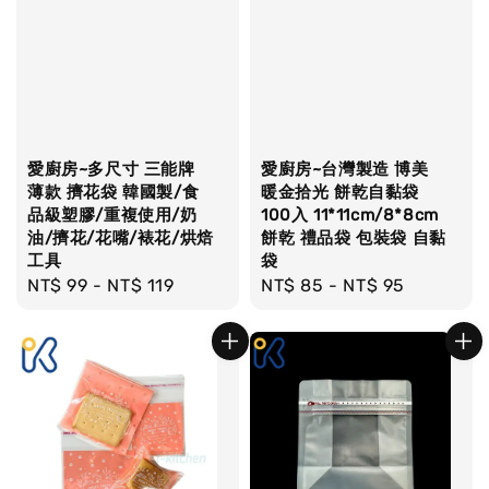
愛廚房~多尺寸 三能牌
愛廚房~台灣製造 博美
薄款 擠花袋 韓國製/食
暖金拾光 餅乾自黏袋
品級塑膠/重複使用/奶
100入 11*11cm/8*8cm
油/擠花/花嘴/裱花/烘焙
餅乾 禮品袋 包裝袋 自黏
工具
袋
Regular
NT$ 99
-
NT$ 119
Regular
NT$ 85
-
NT$ 95
price
price