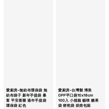
愛廚房~無紡布環保袋 無
愛廚房~台灣製 博美
紡布袋子 新年手提袋 暴
OPP平口袋10x18cm
富 平安喜樂 過年手提袋
100入 小植栽 貓咪 糖果
環保袋 紅色
袋 餅乾袋 烘焙包裝