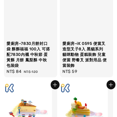
愛廚房~7830月餅封口
愛廚房~iK 0595 便當叉
袋 酥酥福福 100入 可搭
造型叉子8入 黑貓系列
配7830內襯 中秋節 蛋
貓咪動物 蛋糕裝飾 兒童
黃酥 月餅 鳳梨酥 中秋
便當 野餐叉 派對用品 便
包裝袋
當裝飾
Sale
NT$ 84
Regular
Regular
NT$ 59
NT$ 120
price
price
price