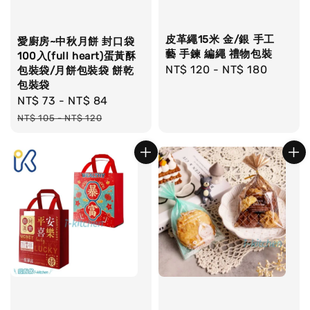
皮革繩15米 金/銀 手工
愛廚房~中秋月餅 封口袋
藝 手鍊 編繩 禮物包裝
100入(full heart)蛋黃酥
Regular
NT$ 120
-
NT$ 180
包裝袋/月餅包裝袋 餅乾
包裝袋
price
Sale
NT$ 73
-
NT$ 84
Regular
price
price
NT$ 105
-
NT$ 120