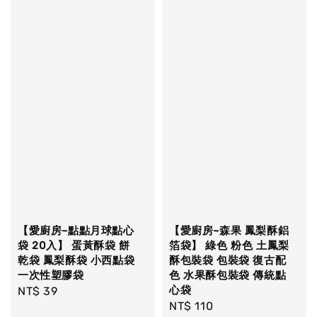
【愛廚房~點點月球點心
【愛廚房~森果 鳳梨酥鋁
袋 20入】 蛋黃酥袋 餅
箔袋】 綠色 粉色 土鳳梨
乾袋 鳳梨酥袋 小西點袋
酥包裝袋 包裝袋 復古配
一次性塑膠袋
色 水果酥包裝袋 傳統點
心袋
Regular
NT$ 39
Regular
NT$ 110
price