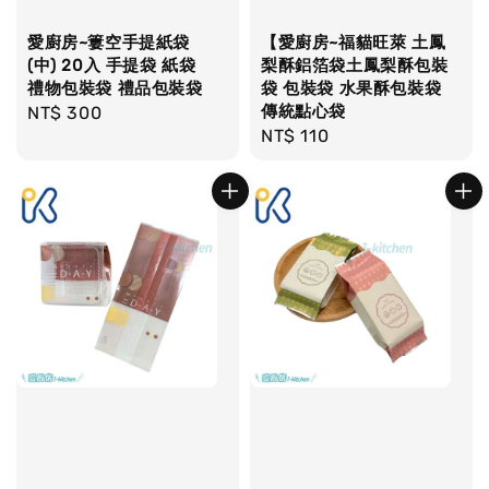
愛廚房~簍空手提紙袋
【愛廚房~福貓旺萊 土鳳
(中) 20入 手提袋 紙袋
梨酥鋁箔袋土鳳梨酥包裝
禮物包裝袋 禮品包裝袋
袋 包裝袋 水果酥包裝袋
傳統點心袋
Regular
NT$ 300
Regular
NT$ 110
price
price