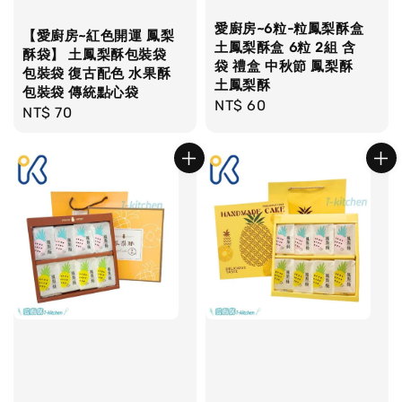
愛廚房~6粒-粒鳳梨酥盒
【愛廚房~紅色開運 鳳梨
土鳳梨酥盒 6粒 2組 含
酥袋】 土鳳梨酥包裝袋
袋 禮盒 中秋節 鳳梨酥
包裝袋 復古配色 水果酥
土鳳梨酥
包裝袋 傳統點心袋
Regular
NT$ 60
Regular
NT$ 70
price
price