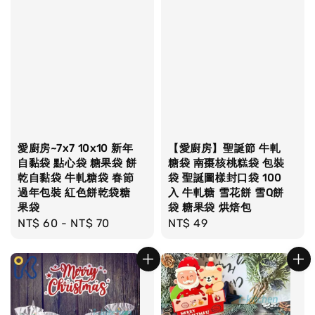
愛廚房~7x7 10x10 新年
【愛廚房】聖誕節 牛軋
自黏袋 點心袋 糖果袋 餅
糖袋 南棗核桃糕袋 包裝
乾自黏袋 牛軋糖袋 春節
袋 聖誕圖樣封口袋 100
過年包裝 紅色餅乾袋糖
入 牛軋糖 雪花餅 雪Q餅
果袋
袋 糖果袋 烘焙包
Regular
NT$ 60
-
NT$ 70
Regular
NT$ 49
price
price