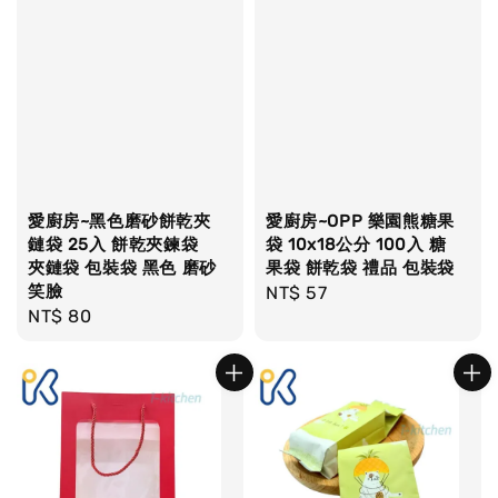
愛廚房~黑色磨砂餅乾夾
愛廚房~OPP 樂園熊糖果
鏈袋 25入 餅乾夾鍊袋
袋 10x18公分 100入 糖
夾鏈袋 包裝袋 黑色 磨砂
果袋 餅乾袋 禮品 包裝袋
笑臉
Regular
NT$ 57
Regular
NT$ 80
price
price