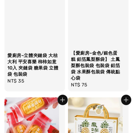
【愛廚房~金色/銀色蛋
愛廚房~立體夾鏈袋 大桔
糕 鋁箔鳳梨酥袋】 土鳳
大利 平安喜樂 柿柿如意
梨酥包裝袋 包裝袋 鋁箔
10入 夾鏈袋 糖果袋 立體
袋 水果酥包裝袋 傳統點
袋 包裝袋
心袋
Regular
NT$ 35
Regular
NT$ 75
price
price