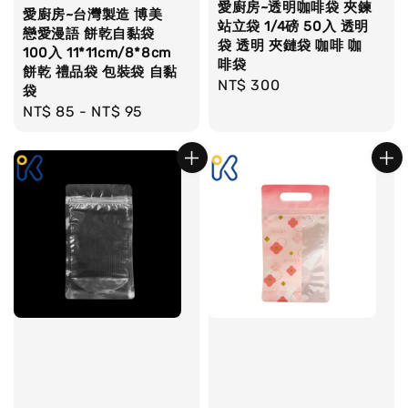
愛廚房~透明咖啡袋 夾鍊
愛廚房~台灣製造 博美
站立袋 1/4磅 50入 透明
戀愛漫語 餅乾自黏袋
袋 透明 夾鏈袋 咖啡 咖
100入 11*11cm/8*8cm
啡袋
餅乾 禮品袋 包裝袋 自黏
Regular
NT$ 300
袋
price
Regular
NT$ 85
-
NT$ 95
price