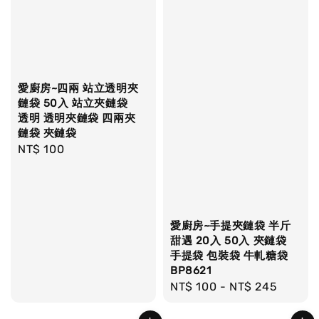
愛廚房~四兩 站立透明夾
鏈袋 50入 站立夾鏈袋
透明 透明夾鏈袋 四兩夾
鏈袋 夾鏈袋
Regular
NT$ 100
price
愛廚房~手提夾鏈袋 半斤
甜遇 20入 50入 夾鏈袋
手提袋 包裝袋 牛軋糖袋
BP8621
Regular
NT$ 100
-
NT$ 245
price