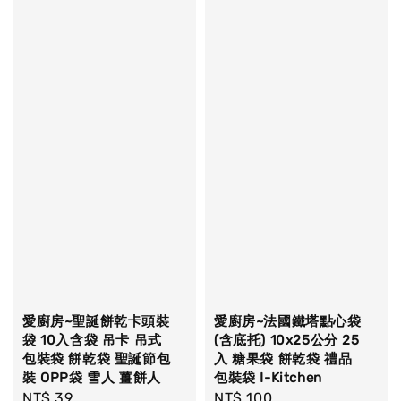
愛廚房~聖誕餅乾卡頭裝
愛廚房~法國鐵塔點心袋
袋 10入含袋 吊卡 吊式
(含底托) 10x25公分 25
包裝袋 餅乾袋 聖誕節包
入 糖果袋 餅乾袋 禮品
裝 OPP袋 雪人 薑餅人
包裝袋 I-Kitchen
Regular
NT$ 39
Regular
NT$ 100