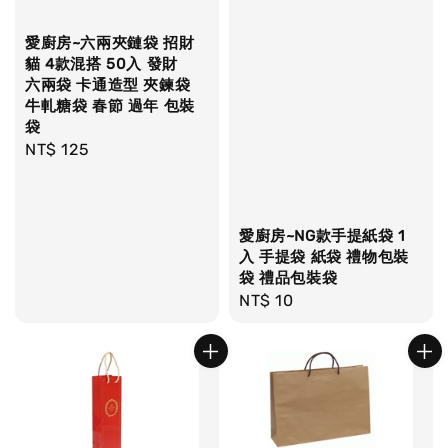
愛廚房~六兩夾鏈袋 招財
貓 4款混搭 50入 發財
六兩袋 卡通造型 夾鍊袋
牛軋糖袋 春節 過年 包裝
袋
Regular
NT$ 125
price
愛廚房~NG款手提紙袋 1
入 手提袋 紙袋 禮物包裝
袋 禮品包裝袋
Regular
NT$ 10
price