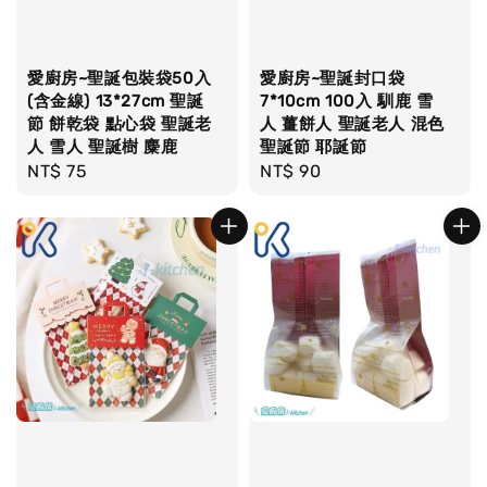
愛廚房~聖誕包裝袋50入
愛廚房~聖誕封口袋
(含金線) 13*27cm 聖誕
7*10cm 100入 馴鹿 雪
節 餅乾袋 點心袋 聖誕老
人 薑餅人 聖誕老人 混色
人 雪人 聖誕樹 麋鹿
聖誕節 耶誕節
Regular
NT$ 75
Regular
NT$ 90
price
price