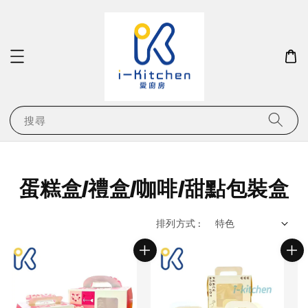
搜尋
蛋糕盒/禮盒/咖啡/甜點包裝盒
排列方式 :