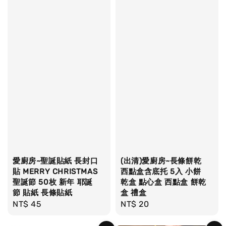
愛廚房~聖誕貼紙 長封口
(出清)愛廚房~長條餅乾
貼 MERRY CHRISTMAS
西點盒含底托 5入 小餅
聖誕節 50枚 新年 耶誕
乾盒 點心盒 西點盒 餅乾
節 貼紙 長條貼紙
盒 禮盒
Regular
NT$ 45
Regular
NT$ 20
price
price