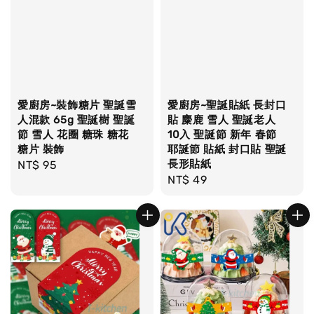
愛廚房~裝飾糖片 聖誕雪
愛廚房~聖誕貼紙 長封口
人混款 65g 聖誕樹 聖誕
貼 麋鹿 雪人 聖誕老人
節 雪人 花圈 糖珠 糖花
10入 聖誕節 新年 春節
糖片 裝飾
耶誕節 貼紙 封口貼 聖誕
長形貼紙
Regular
NT$ 95
Regular
NT$ 49
price
price