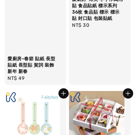
貼 食品貼紙 標示系列
36枚 食品貼 標示 標示
貼 封口貼 包裝貼紙
Regular
NT$ 30
price
愛廚房~春節 貼紙 長型
貼紙 長型貼 賀詞 裝飾
新年 新春
Regular
NT$ 49
price