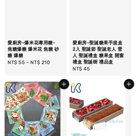
愛廚房~爆米花專用糖-
愛廚房~聖誕糖果手提盒
焦糖爆糖 爆米花 焦糖 砂
2入 聖誕節 聖誕老人 雪
糖 爆糖
人 聖誕禮盒 糖果盒 開窗
禮盒 聖誕樹 禮品盒
Regular
NT$ 55
-
NT$ 210
Regular
NT$ 45
price
price