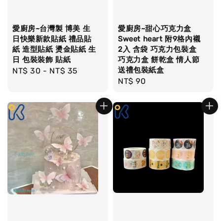
愛廚房~台灣製 博美 生
愛廚房~甜心巧克力盒
日快樂新款貼紙 禮品貼
Sweet heart 附9格內襯
紙 造型貼紙 燙金貼紙 生
2入 含袋 巧克力包裝盒
日 包裝裝飾 貼紙
巧克力盒 餅乾盒 情人節
送禮包裝紙盒
Regular
NT$ 30
-
NT$ 35
Regular
NT$ 90
price
price