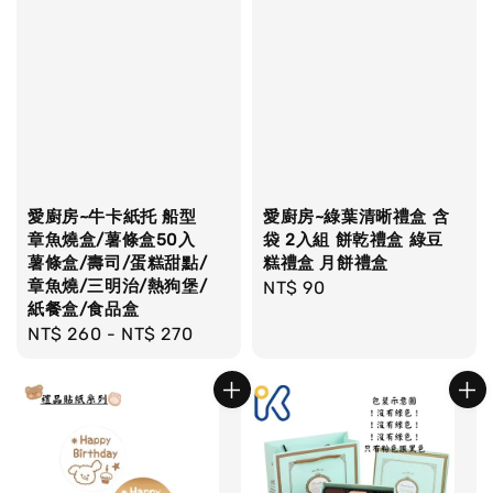
愛廚房~牛卡紙托 船型
愛廚房~綠葉清晰禮盒 含
章魚燒盒/薯條盒50入
袋 2入組 餅乾禮盒 綠豆
薯條盒/壽司/蛋糕甜點/
糕禮盒 月餅禮盒
章魚燒/三明治/熱狗堡/
Regular
NT$ 90
紙餐盒/食品盒
price
Regular
NT$ 260
-
NT$ 270
price