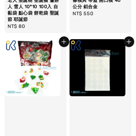
老人 聖誕樹 聖誕襪 薑餅
條模具 帶蓋 開口模 40
人 雪人 10*10 100入 自
公分 鋁合金
黏袋 點心袋 餅乾袋 聖誕
Regular
NT$ 550
節 耶誕節
price
Regular
NT$ 80
price