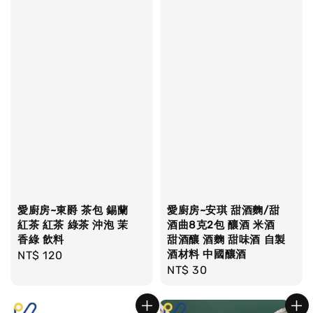
愛廚房~東爵 茶包 錫蘭
愛廚房~安琪 甜酒麴/甜
紅茶 紅茶 綠茶 沖泡 茉
酒曲8克2包 釀酒 米酒
香綠 飲料
甜酒釀 酒麴 甜味酒 自製
酒材料 中國釀酒
Regular
NT$ 120
Regular
NT$ 30
price
price