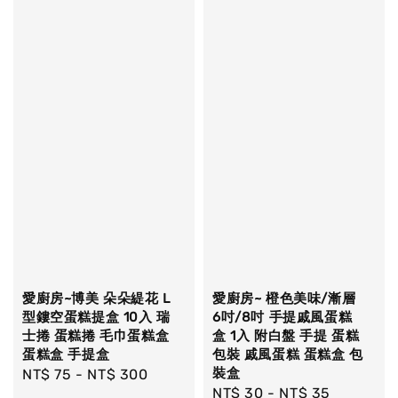
愛廚房~博美 朵朵緹花 L
愛廚房~ 橙色美味/漸層
型鏤空蛋糕提盒 10入 瑞
6吋/8吋 手提戚風蛋糕
士捲 蛋糕捲 毛巾蛋糕盒
盒 1入 附白盤 手提 蛋糕
蛋糕盒 手提盒
包裝 戚風蛋糕 蛋糕盒 包
裝盒
Regular
NT$ 75
-
NT$ 300
Regular
NT$ 30
-
NT$ 35
price