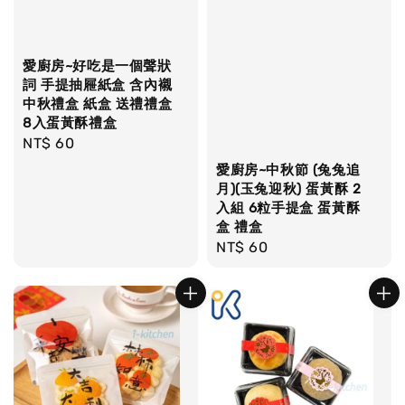
愛廚房~好吃是一個聲狀
詞 手提抽屜紙盒 含內襯
中秋禮盒 紙盒 送禮禮盒
8入蛋黃酥禮盒
Regular
NT$ 60
price
愛廚房~中秋節 (兔兔追
月)(玉兔迎秋) 蛋黃酥 2
入組 6粒手提盒 蛋黃酥
盒 禮盒
Regular
NT$ 60
price