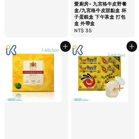
愛廚房~ 九宮格牛皮野餐
盒/九宮格牛皮甜點盒 杯
子蛋糕盒 下午茶盒 打包
盒 外帶盒
Regular
NT$ 35
price