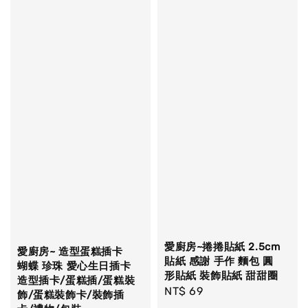
愛廚房~捲捲貼紙 2.5cm
愛廚房~ 造型蛋糕插卡
貼紙 感謝 手作 麵包 圓
蝴蝶 珍珠 愛心生日插卡
形貼紙 裝飾貼紙 甜甜圈
造型插卡/蛋糕插/蛋糕裝
Regular
NT$ 69
飾/蛋糕裝飾卡/裝飾插
price