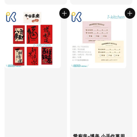
price
愛廚房~博美 小手作萬用