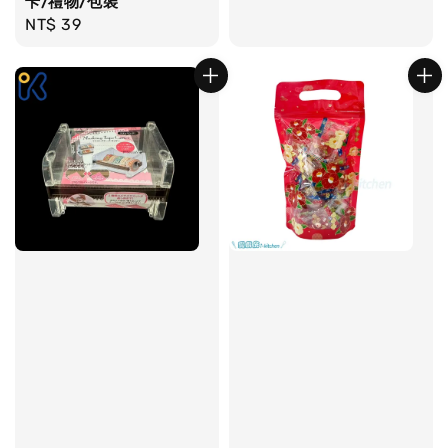
卡/禮物/包裝
Regular
NT$ 39
price