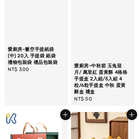
愛廚房~簍空手提紙袋
(中) 20入 手提袋 紙袋
禮物包裝袋 禮品包裝袋
愛廚房~中秋節 玉兔迎
Regular
NT$ 300
月/ 萬里紅 蛋黃酥 4格格
price
手提盒 2入組/5入組 4
粒/6粒手提盒 中秋 蛋黃
酥盒 禮盒
Regular
NT$ 50
price