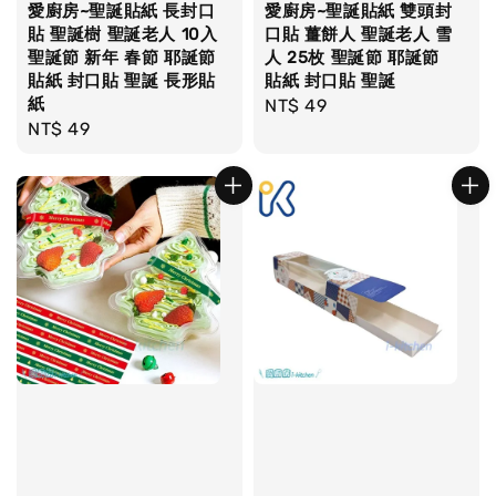
愛廚房~聖誕貼紙 長封口
愛廚房~聖誕貼紙 雙頭封
貼 聖誕樹 聖誕老人 10入
口貼 薑餅人 聖誕老人 雪
聖誕節 新年 春節 耶誕節
人 25枚 聖誕節 耶誕節
貼紙 封口貼 聖誕 長形貼
貼紙 封口貼 聖誕
紙
Regular
NT$ 49
Regular
NT$ 49
price
price