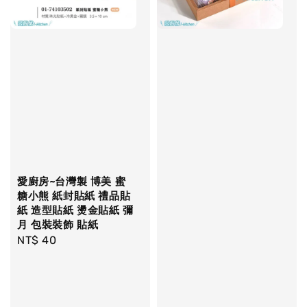
愛廚房~台灣製 博美 蜜
糖小熊 紙封貼紙 禮品貼
紙 造型貼紙 燙金貼紙 彌
月 包裝裝飾 貼紙
Regular
NT$ 40
price