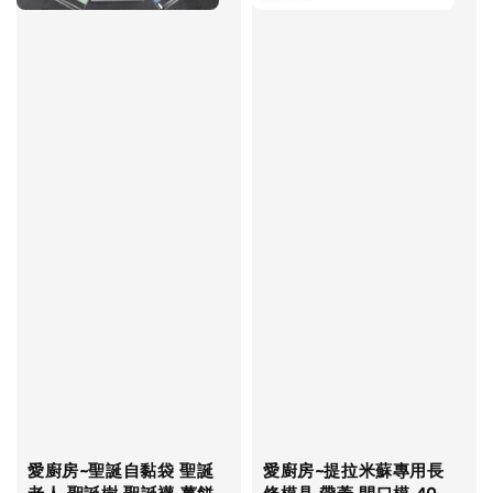
愛廚房~聖誕自黏袋 聖誕
愛廚房~提拉米蘇專用長