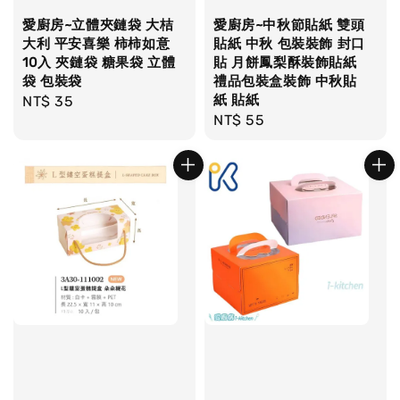
愛廚房~立體夾鏈袋 大桔
愛廚房~中秋節貼紙 雙頭
大利 平安喜樂 柿柿如意
貼紙 中秋 包裝裝飾 封口
10入 夾鏈袋 糖果袋 立體
貼 月餅鳳梨酥裝飾貼紙
袋 包裝袋
禮品包裝盒裝飾 中秋貼
紙 貼紙
Regular
NT$ 35
Regular
NT$ 55
price
price