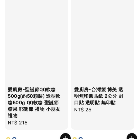
愛廚房~聖誕節QQ軟糖
愛廚房~台灣製 博美 透
500g(約50顆裝) 造型軟
明無印圓貼紙 2公分 封
糖500g QQ軟糖 聖誕節
口貼 透明貼 無印貼
糖果 耶誕節 禮物 小朋友
Regular
NT$ 25
禮物
price
Regular
NT$ 215
price