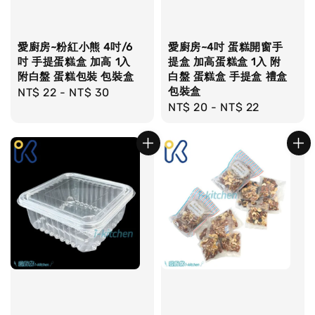
愛廚房~粉紅小熊 4吋/6
愛廚房~4吋 蛋糕開窗手
吋 手提蛋糕盒 加高 1入
提盒 加高蛋糕盒 1入 附
附白盤 蛋糕包裝 包裝盒
白盤 蛋糕盒 手提盒 禮盒
包裝盒
Regular
NT$ 22
-
NT$ 30
Regular
NT$ 20
-
NT$ 22
price
price