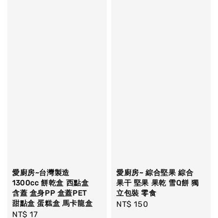
愛廚房~台灣製造
愛廚房~ 綜合堅果 綜合
1300cc 餅乾盒 西點盒
果干 堅果 果乾 雪Q餅 獨
含蓋 盒身PP 盒蓋PET
立包裝 零食
甜點盒 蛋糕盒 馬卡龍盒
Regular
NT$ 150
Regular
NT$ 17
price