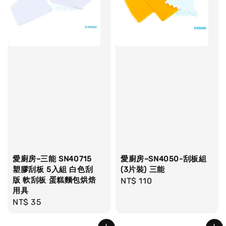
愛廚房~三能 SN40715
愛廚房~SN4050-刮板組
塑膠刮板 5入組 白色刮
(3片裝) 三能
版 軟刮板 蛋糕麵包烘焙
Regular
NT$ 110
用具
price
Regular
NT$ 35
price