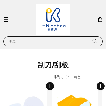
搜尋
刮刀/刮板
排列方式 :