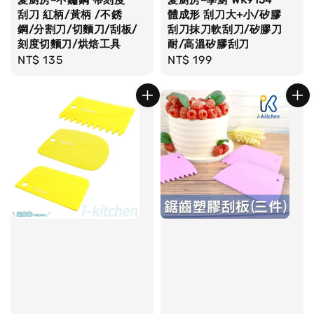
刮刀 紅柄/黃柄 /不銹
體成形 刮刀大+小/矽膠
鋼/分割刀/切麵刀/刮板/
刮刀抹刀軟刮刀/矽膠刀
刻度切麵刀/烘焙工具
耐/高溫矽膠刮刀
Regular
NT$ 135
Regular
NT$ 199
price
price