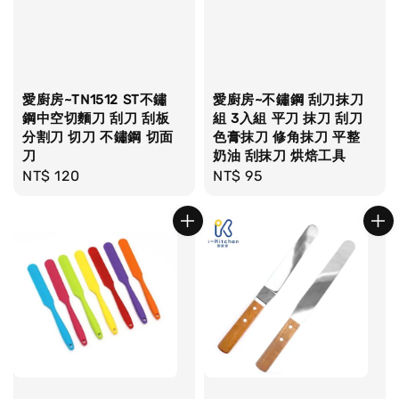
愛廚房~TN1512 ST不鏽
愛廚房~不鏽鋼 刮刀抹刀
鋼中空切麵刀 刮刀 刮板
組 3入組 平刀 抹刀 刮刀
分割刀 切刀 不鏽鋼 切面
色膏抹刀 修角抹刀 平整
刀
奶油 刮抹刀 烘焙工具
Regular
NT$ 120
Regular
NT$ 95
price
price