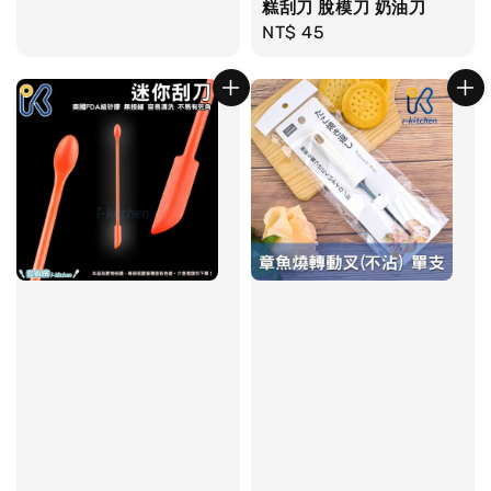
糕刮刀 脫模刀 奶油刀
Regular
NT$ 45
price