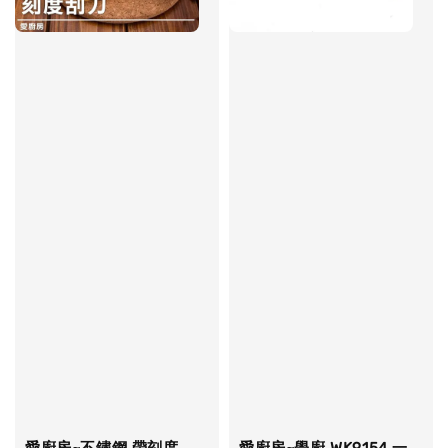
愛廚房~不鏽鋼 帶刻度
愛廚房~學廚 WK9154 一