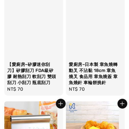
【愛廚房~矽膠迷你刮
愛廚房~日本製 章魚燒轉
刀】矽膠刮刀 FDA級矽
動叉 不沾黏 18cm 章魚
膠 耐熱刮刀 軟刮刀 雙頭
燒叉 食品用 章魚燒簽 章
刮刀 小刮刀 瓶底刮刀
魚燒針 車輪餅挑針
Regular
NT$ 70
Regular
NT$ 70
price
price