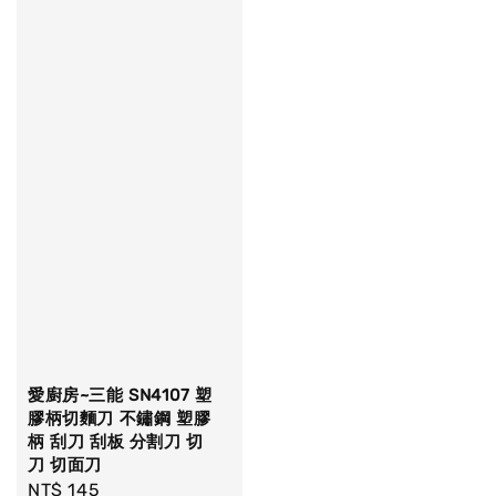
愛廚房~三能 SN4107 塑
膠柄切麵刀 不鏽鋼 塑膠
柄 刮刀 刮板 分割刀 切
刀 切面刀
Regular
NT$ 145