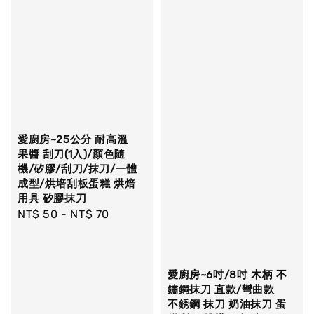
愛廚房~25公分 耐高溫
果醬 刮刀(1入)/顏色隨
機/矽膠/刮刀/抹刀/一體
成型/烘培刮板蛋糕 烘焙
用具 矽膠抹刀
Regular
NT$ 50
-
NT$ 70
price
愛廚房~6吋/8吋 木柄 不
鏽鋼抹刀 直款/彎曲款
不銹鋼 抹刀 奶油抹刀 蛋