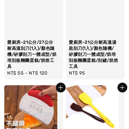
愛廚房~21公分/27公分
愛廚房~21公分耐高溫湯
耐高溫刮刀(1入)/顏色隨
匙刮刀(1入)/顏色隨機/
機/矽膠刮刀一體成型/烘
矽膠刮刀一體成型/烘培
培刮板麵團蛋糕/烘焙工
刮板麵團蛋糕/刮鏟/烘焙
具
工具
Regular
NT$ 55
-
NT$ 120
Regular
NT$ 95
price
price