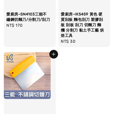
愛廚房~SN4103三能不
愛廚房~iK5459 黃色 硬
鏽鋼切麵刀/分割刀/刮刀
質刮板 麵包刮刀 塑膠刮
板 刮板 刮刀 切麵刀 麵
Regular
NT$ 170
糰 分割刀 黏土手工藝 烘
price
焙工具
Regular
NT$ 30
price