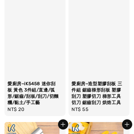
愛廚房~iK5458 迷你刮
愛廚房~造型塑膠刮板 三
板 黃色 3件組/直邊/弧
件組 鋸齒梯形刮板 塑膠
形/鋸齒/刮板/刮刀/切麵
刮刀 塑膠切刀 梯形工具
糰/黏土/手工藝
切刀 鋸齒刮刀 烘焙工具
Regular
NT$ 20
Regular
NT$ 55
price
price