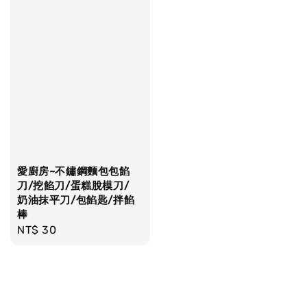
愛廚房~不鏽鋼麵包包餡
刀/挖餡刀/蛋糕脫模刀/
奶油抹平刀/包餡匙/拌餡
棒
Regular
NT$ 30
price