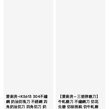
愛廚房~iK5613 304不鏽
【愛廚房～三箭牌糖刀】
鋼 奶油切塊刀 不銹鋼 四
牛軋糖刀 不鏽鋼刀 切花
角奶油切刀 四角切刀 奶
生糖 切核桃糕 切牛軋糖