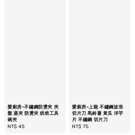
愛廚房~不鏽鋼防燙夾 夾
愛廚房~上龍 不鏽鋼波浪
盤 蒸夾 防燙夾 烘焙工具
切片刀 馬鈴薯 黃瓜 洋芋
碗夾
片 不鏽鋼 切片刀
Regular
NT$ 45
Regular
NT$ 75
price
price