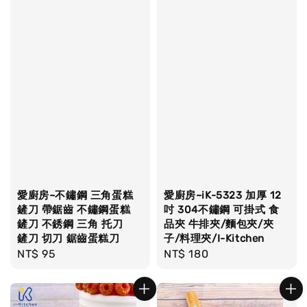
愛廚房~不鏽鋼 三角蛋糕
愛廚房~iK-5323 加厚 12
鏟刀 帶鋸齒 不鏽鋼蛋糕
吋 304不鏽鋼 可掛式 食
鏟刀 不銹鋼 三角 托刀
品夾 牛排夾/麵包夾/夾
鏟刀 切刀 鋸齒蛋糕刀
子/料理夾/I-Kitchen
Regular
NT$ 95
Regular
NT$ 180
price
price