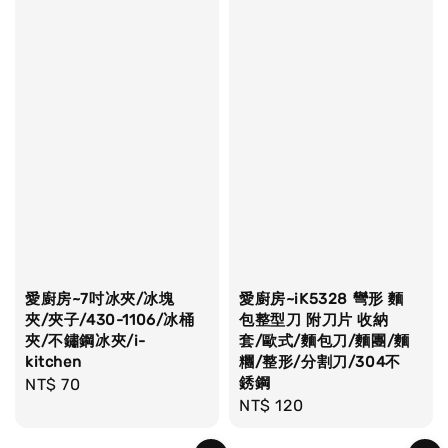
愛廚房~7吋冰夾/冰塊
愛廚房~iK5328 彎形 麵
夾/夾子/430-1106/冰桶
包整型刀 附刀片 收納
夾/不鏽鋼冰夾/i-
套/歐式/麵包刀/麵團/麵
kitchen
糰/整形/分割刀/304不
銹鋼
Regular
NT$ 70
Regular
NT$ 120
price
price