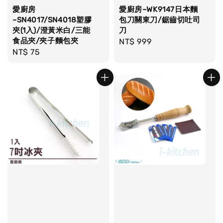
愛廚房
愛廚房~WK9147日本麵
~SN4017/SN4018塑膠
包刀關東刀/鋸齒切吐司
夾(1入)/澄黃米白/三能
刀
食品夾/夾子麵包夾
Regular
NT$ 999
Regular
NT$ 75
price
price