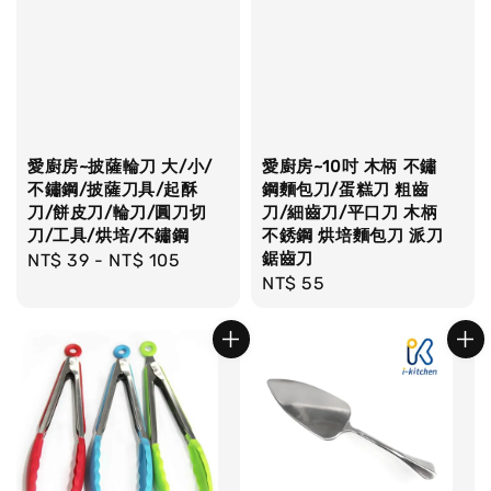
愛廚房~披薩輪刀 大/小/
愛廚房~10吋 木柄 不鏽
不鏽鋼/披薩刀具/起酥
鋼麵包刀/蛋糕刀 粗齒
刀/餅皮刀/輪刀/圓刀切
刀/細齒刀/平口刀 木柄
刀/工具/烘培/不鏽鋼
不銹鋼 烘培麵包刀 派刀
鋸齒刀
Regular
NT$ 39
-
NT$ 105
Regular
NT$ 55
price
price