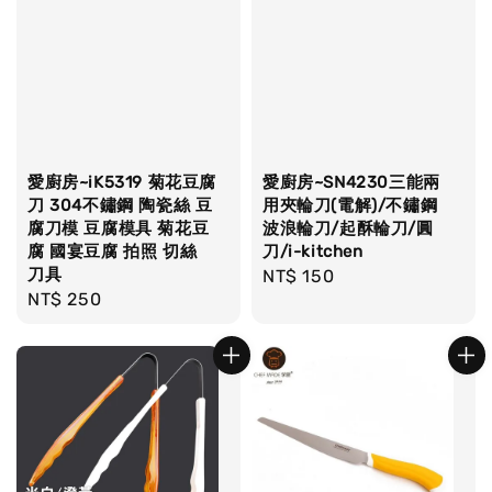
愛廚房~iK5319 菊花豆腐
愛廚房~SN4230三能兩
刀 304不鏽鋼 陶瓷絲 豆
用夾輪刀(電解)/不鏽鋼
腐刀模 豆腐模具 菊花豆
波浪輪刀/起酥輪刀/圓
腐 國宴豆腐 拍照 切絲
刀/i-kitchen
刀具
Regular
NT$ 150
Regular
NT$ 250
price
price