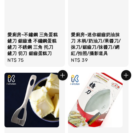
愛廚房~不鏽鋼 三角蛋糕
愛廚房~迷你鋸齒奶油抹
鏟刀 鋸齒邊 不鏽鋼蛋糕
刀 木柄/奶油刀/果醬刀/
鏟刀 不銹鋼 三角 托刀
抹刀/鋸齒刀/抹醬刀/網
鏟刀 切刀 鋸齒蛋糕刀
紅/拍照/攝影道具
Regular
NT$ 75
Regular
NT$ 39
price
price