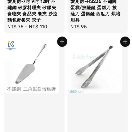
愛廚房-7吋 9吋 12吋 不
愛廚房~HS235 不鏽鋼
鏽鋼 矽膠料理夾 矽膠夾
蛋糕/披薩鏟 蛋糕刀 披
食物夾 食品夾 餐夾 沙拉
薩刀 蛋糕鏟 西點刀 烘培
麵包野餐夾 夾子
用具
Regular
NT$ 75
-
NT$ 110
Regular
NT$ 95
price
price